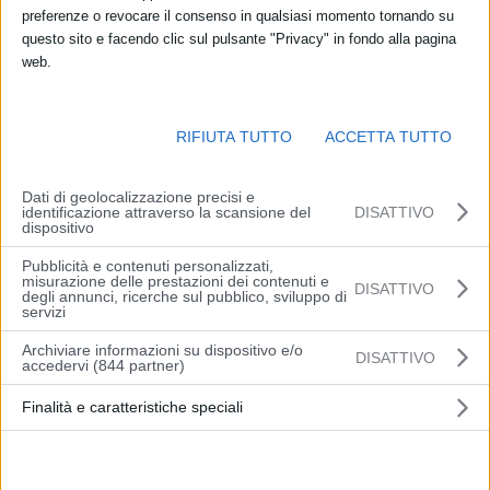
preferenze o revocare il consenso in qualsiasi momento tornando su
questo sito e facendo clic sul pulsante "Privacy" in fondo alla pagina
web.
RIFIUTA TUTTO
ACCETTA TUTTO
Dati di geolocalizzazione precisi e
identificazione attraverso la scansione del
DISATTIVO
TORINO (ITALPRESS) – Si apre oggi la VI edizione del premio
dispositivo
‘Women Value Company – Intesa Sanpaolò, nato per iniziativa della
Pubblicità e contenuti personalizzati,
Fondazione Marisa Bellisario e del Gruppo Intesa Sanpaolo e
misurazione delle prestazioni dei contenuti e
DISATTIVO
degli annunci, ricerche sul pubblico, sviluppo di
riproposto nel 2022 con alcune novità. Il bilancio delle prime cinque
servizi
edizioni testimonia il grande consenso raccolto dall’iniziativa: oltre
Archiviare informazioni su dispositivo e/o
2.600 le imprese partecipanti, distribuite su tutto il territorio italiano,
DISATTIVO
accedervi (844 partner)
500 le aziende finaliste che hanno potuto raccontare la propria
storia in 13 incontri, 10 le imprese fino ad oggi premiate per
Finalità e caratteristiche speciali
l’eccellenza delle politiche attuate a favore della parità di genere.
Il riconoscimento è dedicato alle PMI che si siano distinte per
politiche di sviluppo innovative e inclusive, per la capacità di