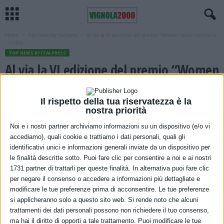
Home
Top news by Italpress
Al via la VI edizione del premio “Women Value Company
– Intesa...
TOP NEWS BY ITALPRESS
Al via la VI edizione del premio “Women
Value Company – Intesa Sanpaolo”
Il rispetto della tua riservatezza è la
14 Marzo 2022
nostra priorità
Noi e i nostri partner archiviamo informazioni su un dispositivo (e/o vi
accediamo), quali cookie e trattiamo i dati personali, quali gli
identificativi unici e informazioni generali inviate da un dispositivo per
le finalità descritte sotto. Puoi fare clic per consentire a noi e ai nostri
1731 partner di trattarli per queste finalità. In alternativa puoi fare clic
per negare il consenso o accedere a informazioni più dettagliate e
modificare le tue preferenze prima di acconsentire. Le tue preferenze
si applicheranno solo a questo sito web. Si rende noto che alcuni
trattamenti dei dati personali possono non richiedere il tuo consenso,
ma hai il diritto di opporti a tale trattamento. Puoi modificare le tue