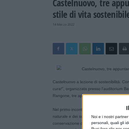
Castelnuovo, tre appu
stile di vita sostenibil
14 Marzo 2022
Castelnuovo a lezione di sostenibilità. C
cura!”, organizzata presso l’auditorium B
Rangone, tre appuntamenti per promuovere st
I
Nel primo incontro Elisa Pugna, educatrice 
naturale e dei suoi benefici per la salute fi
Noi e i nostri partne
personali, quali gli i
conservazione degli ecosistemi” è il tit
Puoi fare clic per con