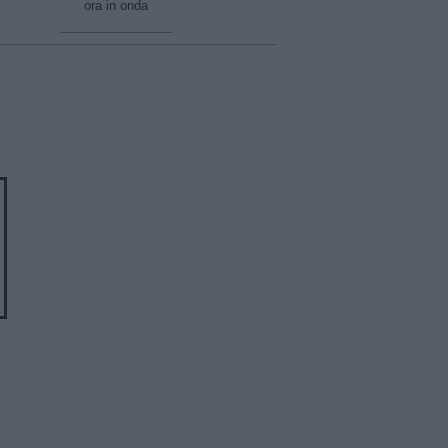
ora in onda
________________