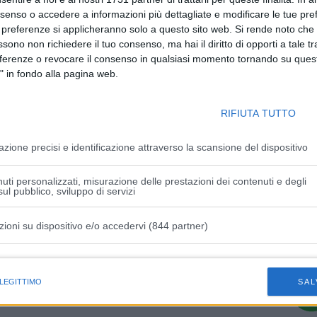
Distretto Biologico Valli del Panaro, con il presidente di
nsenso o accedere a informazioni più dettagliate e modificare le tue pr
la riflessione. Il terzo e ultimo incontro sarà martedì 29
 preferenze si applicheranno solo a questo sito web. Si rende noto che 
Scienze Agrarie, che parlerà di cura e manutenzione delle
ssono non richiedere il tuo consenso, ma hai il diritto di opporti a tale t
eferenze o revocare il consenso in qualsiasi momento tornando su quest
" in fondo alla pagina web.
 l’ingresso è gratuito e si svolgerà nel rispetto delle norme
ito solo con Green Pass e mascherina FFP2).
RIFIUTA TUTTO
azione precisi e identificazione attraverso la scansione del dispositivo
uti personalizzati, misurazione delle prestazioni dei contenuti e degli
ul pubblico, sviluppo di servizi
Articolo successivo
ta
Milano-Cortina, la bandiera paralimpica
zioni su dispositivo e/o accedervi (844 partner)
arrivata in Italia
istiche speciali
 LEGITTIMO
SAL