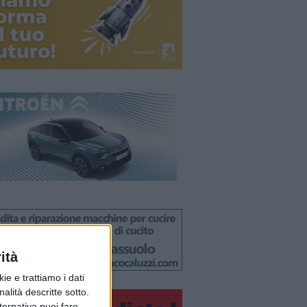
ità
ie e trattiamo i dati
nalità descritte sotto.
lternativa puoi fare