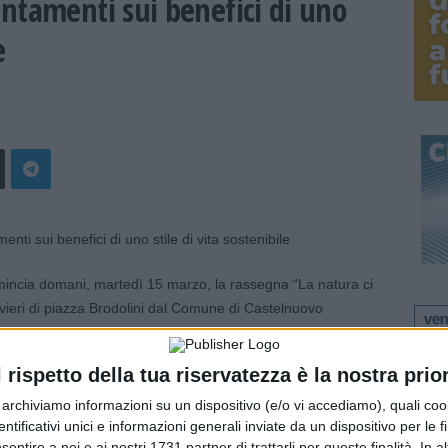
ntamenti sui benefici di uno
e
omincia domani, martedì 15 marzo, la rassegna “La natura ci
avieri di piazza Brodolini dal Comune di Castelnuovo
ili di vita sostenibili e orientati al rispetto dell’ambiente.
l rispetto della tua riservatezza è la nostra prior
esperta in orti e giardini del benessere, parlerà di orto
sica e mentale. “Davide e Golia: le api, gli impollinatori e la
r archiviamo informazioni su un dispositivo (e/o vi accediamo), quali cook
dentificativi unici e informazioni generali inviate da un dispositivo per le fi
olo del secondo appuntamento, in programma martedì 22
sentire a noi e ai nostri 1731 partner di trattarli per queste finalità. In a