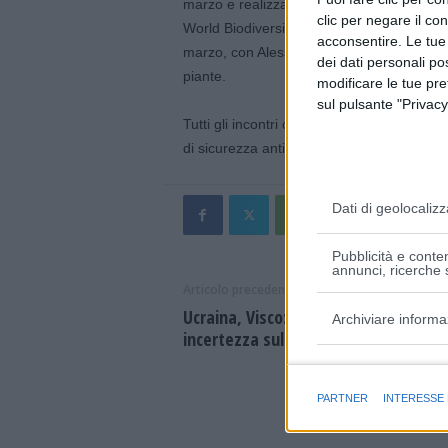
marzo e realizzato in collaborazione con il 
clic per negare il co
World Biodiversity Paolo Fontana a guidare 
acconsentire. Le tue
marzo, con Alessandro Grazia, dottore in 
dei dati personali po
piante.
modificare le tue pr
sul pulsante "Privacy
Tutti gli incontri cominceranno alle ore 21,
di sicurezza anti Covid (accesso consent
Dati di geolocalizz
Pubblicità e conten
annunci, ricerche s
Articolo precedente
Ucraina, Visco: “La guerra getta acu
Archiviare informa
incertezza sull’economia mondiale”
Finalità e caratter
PARTNER
INTERESSE