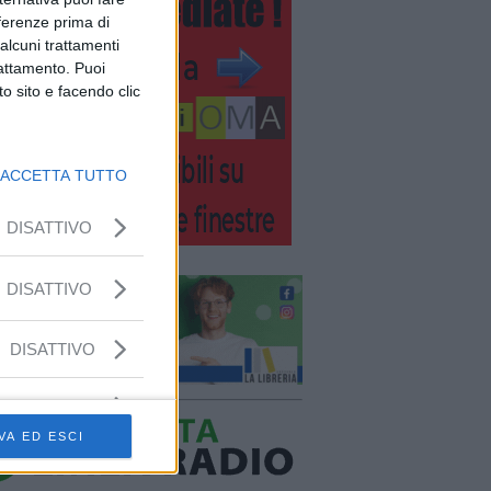
eferenze prima di
alcuni trattamenti
rattamento. Puoi
o sito e facendo clic
ACCETTA TUTTO
DISATTIVO
DISATTIVO
DISATTIVO
VA ED ESCI