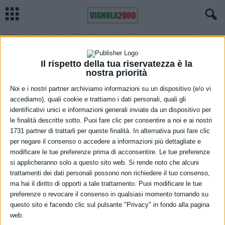
Home
Lavoro
Scuola: 305 candidati modenesi Cisl a elezioni per rinnovo rsu
LAVORO
MODENA
Scuola: 305 candidati modenesi Cisl a
Il rispetto della tua riservatezza è la
nostra priorità
elezioni per rinnovo rsu
Noi e i nostri partner archiviamo informazioni su un dispositivo (e/o vi
15 Marzo 2022
accediamo), quali cookie e trattiamo i dati personali, quali gli
identificativi unici e informazioni generali inviate da un dispositivo per
le finalità descritte sotto. Puoi fare clic per consentire a noi e ai nostri
1731 partner di trattarli per queste finalità. In alternativa puoi fare clic
per negare il consenso o accedere a informazioni più dettagliate e
modificare le tue preferenze prima di acconsentire. Le tue preferenze
si applicheranno solo a questo sito web. Si rende noto che alcuni
trattamenti dei dati personali possono non richiedere il tuo consenso,
ma hai il diritto di opporti a tale trattamento. Puoi modificare le tue
Si svolgeranno anche a Modena il 5, 6 e 7 aprile le elezioni per il
preferenze o revocare il consenso in qualsiasi momento tornando su
rinnovo delle rsu (rappresentanze sindacali unitarie) nelle scuole di
questo sito e facendo clic sul pulsante "Privacy" in fondo alla pagina
ogni ordine e grado. La Cisl Scuola Emilia Centrale si presenta con
web.