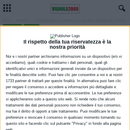
Home
Economia
La Regione approva la destinazione dei fondi assegnati dal Governo
ECONOMIA
REGIONE
La Regione approva la destinazione dei
Il rispetto della tua riservatezza è la
fondi assegnati dal Governo
nostra priorità
16 Marzo 2022
Noi e i nostri partner archiviamo informazioni su un dispositivo (e/o vi
accediamo), quali cookie e trattiamo i dati personali, quali gli
identificativi unici e informazioni generali inviate da un dispositivo per
le finalità descritte sotto. Puoi fare clic per consentire a noi e ai nostri
1733 partner di trattarli per queste finalità. In alternativa puoi fare clic
per negare il consenso o accedere a informazioni più dettagliate e
modificare le tue preferenze prima di acconsentire. Le tue preferenze
si applicheranno solo a questo sito web. Si rende noto che alcuni
trattamenti dei dati personali possono non richiedere il tuo consenso,
ma hai il diritto di opporti a tale trattamento. Puoi modificare le tue
Dalla mobilità sostenibile alle infrastrutture viarie e portuali, dalla
preferenze o revocare il consenso in qualsiasi momento tornando su
rigenerazione urbana alle Unioni Comuni, fino al potenziamento
questo sito e facendo clic sul pulsante "Privacy" in fondo alla pagina
web.