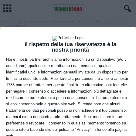
Home
Top news by Italpress
Pescara, maxi truffa sull’Iva di 45 mln sui carburanti,
172 denunciati
TOP NEWS BY ITALPRESS
Pescara, maxi truffa sull’Iva di 45 mln
Il rispetto della tua riservatezza è la
nostra priorità
sui carburanti, 172 denunciati
Noi e i nostri partner archiviamo informazioni su un dispositivo (e/o vi
16 Marzo 2022
accediamo), quali cookie e trattiamo i dati personali, quali gli
identificativi unici e informazioni generali inviate da un dispositivo per
le finalità descritte sotto. Puoi fare clic per consentire a noi e ai nostri
1733 partner di trattarli per queste finalità. In alternativa puoi fare clic
per negare il consenso o accedere a informazioni più dettagliate e
modificare le tue preferenze prima di acconsentire. Le tue preferenze
si applicheranno solo a questo sito web. Si rende noto che alcuni
trattamenti dei dati personali possono non richiedere il tuo consenso,
ma hai il diritto di opporti a tale trattamento. Puoi modificare le tue
preferenze o revocare il consenso in qualsiasi momento tornando su
questo sito e facendo clic sul pulsante "Privacy" in fondo alla pagina
web.