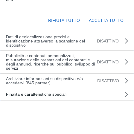
RIFIUTA TUTTO
ACCETTA TUTTO
Dati di geolocalizzazione precisi e
identificazione attraverso la scansione del
DISATTIVO
dispositivo
Pubblicità e contenuti personalizzati,
misurazione delle prestazioni dei contenuti e
PESCARA (ITALPRESS) – Rivendono sottobanco carburante
DISATTIVO
degli annunci, ricerche sul pubblico, sviluppo di
importato a prezzi fuori mercato senza assolvere l’IVA. Il business
servizi
nazionale del gasolio a tariffe calmierate, nell’epoca del boom dei
Archiviare informazioni su dispositivo e/o
DISATTIVO
rincari, sa di maxi-truffa, come quella accertata dai finanzieri del
accedervi (845 partner)
Comando Provinciale di Pescara con l’operazione “Oro nero”, che
Finalità e caratteristiche speciali
ha scandagliato l’architettura di un sistema fraudolento in essere
lungo tutta la penisola e per il quale sono partite 172 denunce per i
reati tributari di emissione e utilizzo di fatture per operazioni
inesistenti, oltre che per riciclaggio, auto riciclaggio e bancarotta
fraudolenta. Lo scenario trapelato dalle indagini è a dir poco
tortuoso quanto sconcertante. Lo schema truffaldino è piramidale: