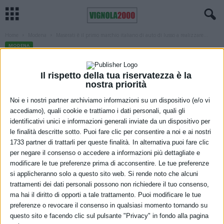
Home
Modena
Maserati è il primo marchio italiano di auto di lusso a realizzare...
MODENA
Maserati è il primo marchio italiano di
Il rispetto della tua riservatezza è la
auto di lusso a realizzare modelli
nostra priorità
completamente elettrici
Noi e i nostri partner archiviamo informazioni su un dispositivo (e/o vi
accediamo), quali cookie e trattiamo i dati personali, quali gli
17 Marzo 2022
identificativi unici e informazioni generali inviate da un dispositivo per
le finalità descritte sotto. Puoi fare clic per consentire a noi e ai nostri
1733 partner di trattarli per queste finalità. In alternativa puoi fare clic
per negare il consenso o accedere a informazioni più dettagliate e
modificare le tue preferenze prima di acconsentire. Le tue preferenze
si applicheranno solo a questo sito web. Si rende noto che alcuni
trattamenti dei dati personali possono non richiedere il tuo consenso,
ma hai il diritto di opporti a tale trattamento. Puoi modificare le tue
preferenze o revocare il consenso in qualsiasi momento tornando su
questo sito e facendo clic sul pulsante "Privacy" in fondo alla pagina
La Casa del Tridente annuncia i propri piani di arrivo sul mercato