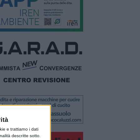
ità
ie e trattiamo i dati
nalità descritte sotto.