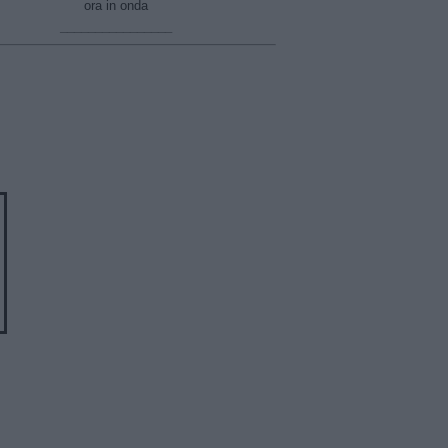
ora in onda
________________