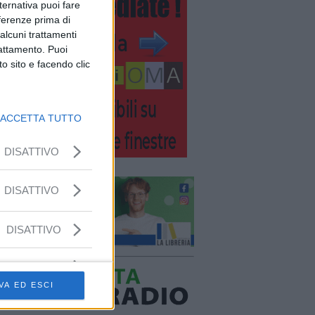
lternativa puoi fare
eferenze prima di
alcuni trattamenti
rattamento. Puoi
o sito e facendo clic
ACCETTA TUTTO
DISATTIVO
DISATTIVO
DISATTIVO
VA ED ESCI