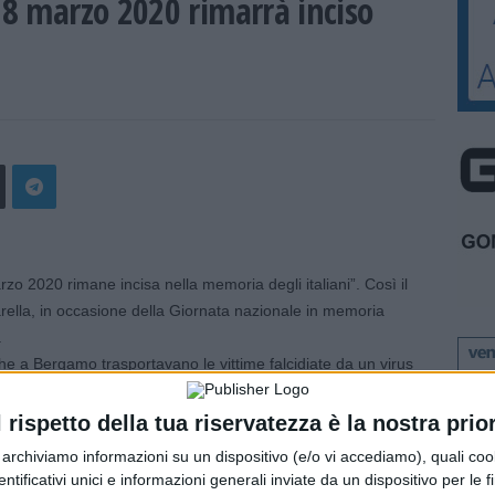
18 marzo 2020 rimarrà inciso
2020 rimane incisa nella memoria degli italiani”. Così il
rella, in occasione della Giornata nazionale in memoria
.
he a Bergamo trasportavano le vittime falcidiate da un virus
a il dramma dell’intera pandemia.
l dolore dei loro familiari si riconosce l’intera comunità
l rispetto della tua riservatezza è la nostra prior
r archiviamo informazioni su un dispositivo (e/o vi accediamo), quali cook
ì insidiosa ha lasciato in breve tempo spazio a una
dentificativi unici e informazioni generali inviate da un dispositivo per le fi