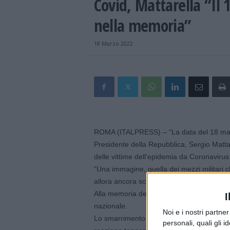
Covid, Mattarella “Il 
nella memoria”
18 Marzo 2022
ROMA (ITALPRESS) – “La data del 18 marzo 
Presidente della Repubblica, Sergio Matta
delle vittime dell’epidemia da Coronavirus
“Una immagine, quella dei mezzi militari c
allora ancora sconosciuto, che racchiudev
Alla memoria delle vittime ci inchiniamo. Ne
I
nazionale.
Noi e i nostri partne
Lo smarrimento dinanzi a una minaccia cos
personali, quali gli i