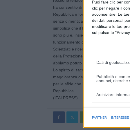
reazione tenace, fatta di coraggiose scelte
Puoi fare clic per con
ha consentito di affrontare una sfida senz
clic per negare il co
acconsentire. Le tue
Repubblica è fortemente impegnata a garant
dei dati personali po
senza dimenticare la lezione di quanto è 
modificare le tue pr
simbolica che il Parlamento ha scelto di is
sul pulsante "Privacy
sono più e, insieme, l’apporto di quanti han
funzionamento dei servizi essenziali.
Scienziati e ricercatori, medici, infermier
della Protezione civile, militari e forze de
Dati di geolocalizz
abbiamo potuto contare. A tutti loro va la n
Lo spirito di sacrificio, la consapevolezza d
Pubblicità e conten
maggioranza dei nostri concittadini ha di
annunci, ricerche s
per le sfide che il Paese si trova ad affro
Repubblica.
Archiviare informa
(ITALPRESS).
Finalità e caratter
PARTNER
INTERESSE