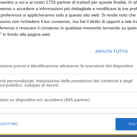
 collettive e di avveduti comportamenti individuali, che ci
sentire a noi e ai nostri 1733 partner di trattarli per queste finalità. In a
a precedenti nella storia recente dell’umanità. La
nsenso o accedere a informazioni più dettagliate e modificare le tue pr
 preferenze si applicheranno solo a questo sito web. Si rende noto che 
ire i ritmi di una rinnovata vita della nostra comunità,
ssono non richiedere il tuo consenso, ma hai il diritto di opporti a tale t
avvenuto” ha continuato Mattarella. “In questa giornata
eferenze o revocare il consenso in qualsiasi momento tornando su quest
tituire abbiamo l’occasione per ricordare i tanti che non ci
" in fondo alla pagina web.
no contribuito alla salvaguardia della salute collettiva, al
RIFIUTA TUTTO
i, personale sanitario, pubblici amministratori, donne e uomini
ll’ordine, volontari, hanno costituito un caposaldo su cui
azione precisi e identificazione attraverso la scansione del dispositivo
ostra gratitudine.
i sentirsi responsabili gli uni degli altri, che la stragrande
uti personalizzati, misurazione delle prestazioni dei contenuti e degli
mostrato di possedere, costituiscono un patrimonio prezioso
ul pubblico, sviluppo di servizi
ntare, da non disperdere” ha concluso il Presidente della
zioni su dispositivo e/o accedervi (845 partner)
istiche speciali
 LEGITTIMO
SAL