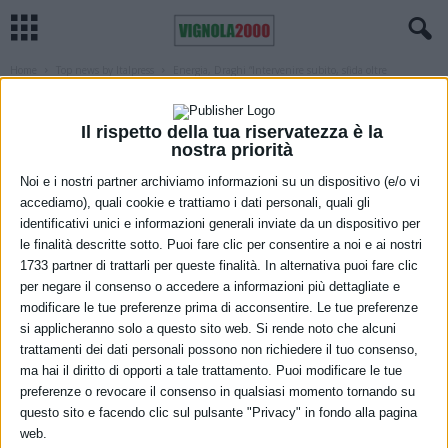
Home
Top news by Italpress
Energia, Draghi “Intervenire subito, sfida oltre
emergenza della guerra”
TOP NEWS BY ITALPRESS
Energia, Draghi “Intervenire subito,
Il rispetto della tua riservatezza è la
nostra priorità
sfida oltre emergenza della guerra”
Noi e i nostri partner archiviamo informazioni su un dispositivo (e/o vi
accediamo), quali cookie e trattiamo i dati personali, quali gli
18 Marzo 2022
identificativi unici e informazioni generali inviate da un dispositivo per
le finalità descritte sotto. Puoi fare clic per consentire a noi e ai nostri
1733 partner di trattarli per queste finalità. In alternativa puoi fare clic
per negare il consenso o accedere a informazioni più dettagliate e
modificare le tue preferenze prima di acconsentire. Le tue preferenze
si applicheranno solo a questo sito web. Si rende noto che alcuni
trattamenti dei dati personali possono non richiedere il tuo consenso,
ma hai il diritto di opporti a tale trattamento. Puoi modificare le tue
preferenze o revocare il consenso in qualsiasi momento tornando su
questo sito e facendo clic sul pulsante "Privacy" in fondo alla pagina
web.