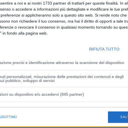
rcanottaggio, una collaborazione per noi molto coerente e
sentire a noi e ai nostri 1733 partner di trattarli per queste finalità. In a
nsenso o accedere a informazioni più dettagliate e modificare le tue pr
inistratrice delegata Coop Italia -. Vedere ‘Coop’ sopra i
 preferenze si applicheranno solo a questo sito web. Si rende noto che 
e è una gioia. C’è anche un significato molto importante
ssono non richiedere il tuo consenso, ma hai il diritto di opporti a tale t
ogan per l’inclusione e la parità di genere, l’impegno che la
eferenze o revocare il consenso in qualsiasi momento tornando su quest
 le donne ad avere una giusta risposta positiva in tutta la
" in fondo alla pagina web.
o degnamente dalle ragazze – ha proseguito Maura Latini -.
 le giovani donne e, con tutti i suoi successi e le vittorie che
RIFIUTA TUTTO
nottaggio femminile è una delle dimostrazioni che
 e positiva ce la possiamo fare”. “Il canottaggio femminile
azione precisi e identificazione attraverso la scansione del dispositivo
tto in grande sviluppo – ha sottolineato il numero 1 della
n connubio con Coop che ci ha accompagnato negli ultimi
uti personalizzati, misurazione delle prestazioni dei contenuti e degli
iunti. Il nuovo body? Oggi nel mondo dello sport si vince
ul pubblico, sviluppo di servizi
gliamento è uno di questi, l’accoppiata marchio-qualità
zioni su dispositivo e/o accedervi (845 partner)
istiche speciali
 LEGITTIMO
SAL