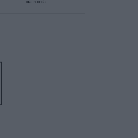
ora in onda
________________