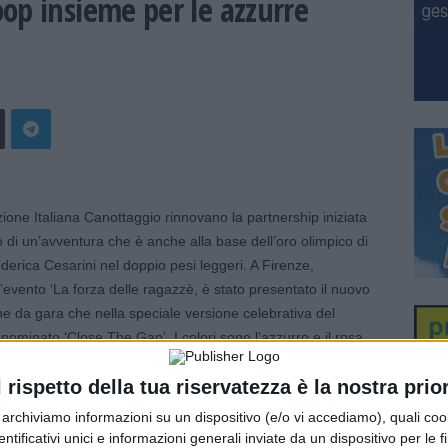
op insieme per le azzurre
e Italiana Canottaggio rinnovano la partnership iniziata
 di un’avventura che è anche alla base dell’oro olimpico di
erica Cesarini nel doppio pesi leggeri. A Firenze,
l’evento ‘La forza delle ragazzè, è stato presentato il nuovo
one da gara che nella speciale versione celebrativa del
nominato ‘Close The Gap’. I colori sono l’azzurro e il rosa
dossato dalle atlete in occasione della Regata
l rispetto della tua riservatezza è la nostra prior
na celebrazione del femminile, in uno sport che si è sempre
istituzione della Coppa ‘Flaminia Goretti de Flaminì che dal
r archiviamo informazioni su un dispositivo (e/o vi accediamo), quali cook
ssificata nella graduatoria a punti nazionale femminile.
dentificativi unici e informazioni generali inviate da un dispositivo per le fi