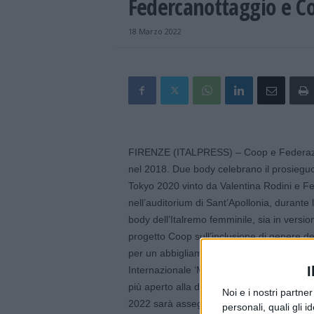
Federcanottaggio e Co
18 Marzo 2022
FIRENZE (ITALPRESS) – Coop e Federazion
nel 2018. Due body celebrano il prosieguo
Tokyo 2020 vinto da Valentina Rodini e Fed
nell’auditorium di Sant’Apollonia, durante 
body dell’Italremo femminile, sia in versi
progetto Coop sull’inclusione di genere de
per un abbigliamento speciale che sarà in
I
Internazionale ‘Memorial Paolo d’Alojà. U
più aperto alla donna, anche attraverso l’
Noi e i nostri partne
2022 sarà assegnata alla società prima cla
personali, quali gli i