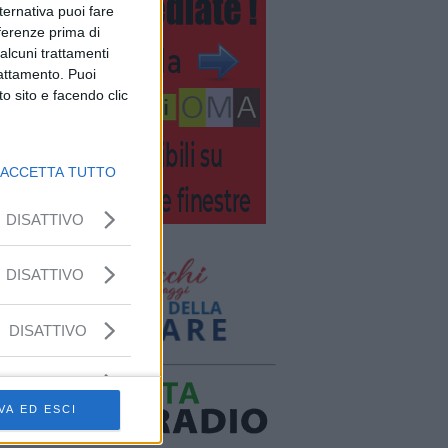
lternativa puoi fare
eferenze prima di
alcuni trattamenti
rattamento. Puoi
o sito e facendo clic
ACCETTA TUTTO
DISATTIVO
DISATTIVO
DISATTIVO
VA ED ESCI