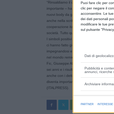
“Rinsaldiamo il connubio fra Coop e Fede
Puoi fare clic per con
clic per negare il co
importante – ha spiegato Maura Latini, amm
acconsentire. Le tue
nuovi body da gara della squadra femminil
dei dati personali po
anche nella scritta ‘Close The Gap’, uno sl
modificare le tue pr
cooperazione italiana ha preso per aiutare
sul pulsante "Privacy
società. Tutto questo viene rappresentat
I simboli positivi sono molto importanti per
ci hanno fatto gioire in questi anni, il ca
impegnandosi e vivendo in maniera corretta
Dati di geolocalizz
nel mondo remiero è ben vivo ed è soprattu
Fic, Giuseppe Abbagnale -. Celebriamo u
Pubblicità e conten
sei anni e i risultati non indifferenti ragg
annunci, ricerche s
anche con i dettagli e i particolari, l’abbi
diventa importante per il risultato”.
Archiviare informa
(ITALPRESS).
Finalità e caratter
PARTNER
INTERESSE