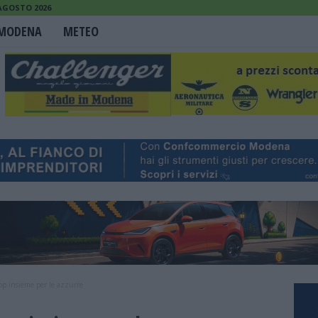
 AGOSTO 2026
MODENA
METEO
op insieme per le azzurre