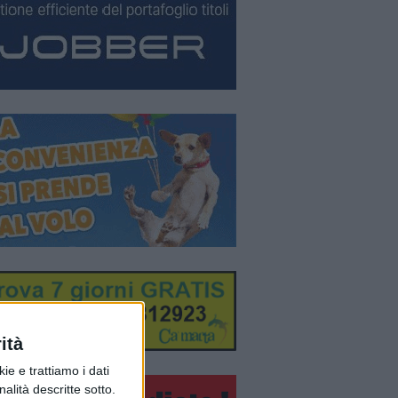
ità
ie e trattiamo i dati
nalità descritte sotto.