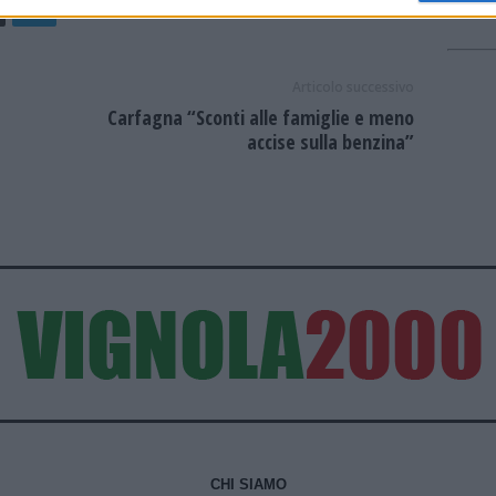
Articolo successivo
e
Carfagna “Sconti alle famiglie e meno
accise sulla benzina”
CHI SIAMO