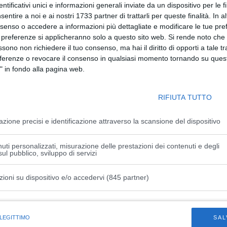
sioni internazionali. E’ quindi necessario che gli uomini e le
dentificativi unici e informazioni generali inviate da un dispositivo per le fi
svolgerle nel miglior modo possibile, con piena operatività
sentire a noi e ai nostri 1733 partner di trattarli per queste finalità. In a
a contare su uno strumento militare capace di difenderlo
nsenso o accedere a informazioni più dettagliate e modificare le tue pr
 preferenze si applicheranno solo a questo sito web. Si rende noto che 
larga maggioranza, ha deciso di incentivare il governo a
ssono non richiedere il tuo consenso, ma hai il diritto di opporti a tale t
vo che riguarda la nostra appartenenza alla Nato».
eferenze o revocare il consenso in qualsiasi momento tornando su quest
i rassicurazione dei paesi più esposti sul fianco sud-est –
" in fondo alla pagina web.
cato le interlocuzioni con l’Ungheria, dove parteciperemo a
o il nostro contributo al rafforzamento della deterrenza in
RIFIUTA TUTTO
 è un’alleanza difensiva, non una minaccia. Chi racconta il
 eroicamente resistendo all’invasione russa. Un’aggressione
azione precisi e identificazione attraverso la scansione del dispositivo
i suoi calcoli: ha sottovalutato la reazione del popolo e
o i limiti della sua macchina militare, la reazione unanime
uti personalizzati, misurazione delle prestazioni dei contenuti e degli
nna della comunità internazionale. E’ tempo che capisca
ul pubblico, sviluppo di servizi
atica. Ciò passa attraverso il riconoscimento che una
bile. Bisogna lavorare a un negoziato trasparente e sincero
zioni su dispositivo e/o accedervi (845 partner)
 ucraino» conclude Guerini.
istiche speciali
 LEGITTIMO
SAL