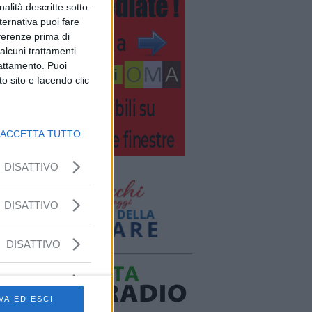
nalità descritte sotto.
lternativa puoi fare
eferenze prima di
alcuni trattamenti
rattamento. Puoi
o sito e facendo clic
ACCETTA TUTTO
DISATTIVO
DISATTIVO
DISATTIVO
VA ED ESCI