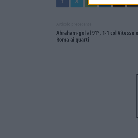
Articolo precedente
Abraham-gol al 91°, 1-1 col Vitesse 
Roma ai quarti