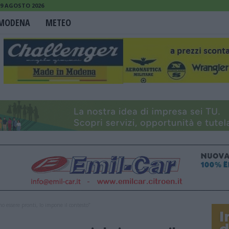
9 AGOSTO 2026
MODENA
METEO
o essere pronti, lo impone il contesto”