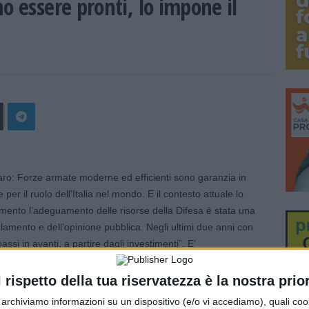
o essere pronti, lo impone il
o: Forze armate moderne ed efficienti sono garanzia in
e per il ruolo dell’Italia nel mondo. E il contesto attuale lo
amento l’adeguamento delle risorse della Difesa è stata una
rlamento e dell’opinione pubblica. Negli ultimi due anni con
passi in avanti, a partire dagli investimenti”. E’
inistro della Difesa Lorenzo Guerini a proposito di un ordine
l 2 per cento del Pil. “Le Forze armate sono chiamate a
l rispetto della tua riservatezza è la nostra prior
lo Stato e dei suoi interessi vitali, la difesa degli spazi
r archiviamo informazioni su un dispositivo (e/o vi accediamo), quali cook