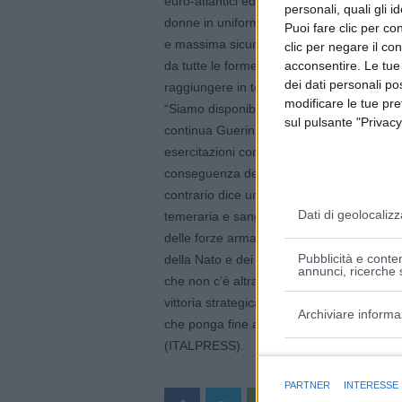
euro-atlantici ed euro-mediterranei, le mis
personali, quali gli i
donne in uniforme siano messi in grado di 
Puoi fare clic per con
e massima sicurezza. E che il Paese poss
clic per negare il co
acconsentire. Le tue
da tutte le forme di rischi. La Camera, a 
dei dati personali po
raggiungere in tempi rapidi questo obietti
modificare le tue pr
“Siamo disponibili a rafforzare le misure d
sul pulsante "Privacy
continua Guerini – Per questo ho intensifi
esercitazioni congiunte. Iniziative che son
conseguenza delle scelte di Putin. La Nato
contrario dice una bugia». «L’Ucraina sta
Dati di geolocalizz
temeraria e sanguinosa. Putin ha sbagliato 
delle forze armate ucraine, ha sottovalutat
Pubblicità e conten
della Nato e dei Paesi europei e la conda
annunci, ricerche s
che non c’è altra strada che quella diplom
vittoria strategica per lui non è più possi
Archiviare informa
che ponga fine alle sofferenze del popolo
(ITALPRESS).
Finalità e caratter
PARTNER
INTERESSE