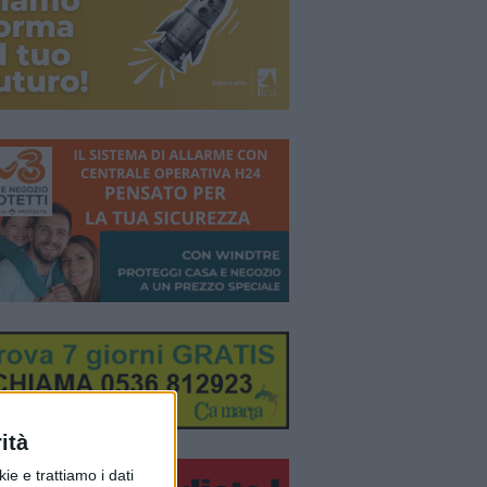
ità
ie e trattiamo i dati