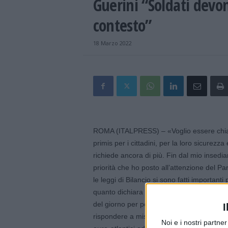
Guerini “Soldati devon
contesto”
18 Marzo 2022
ROMA (ITALPRESS) – «Voglio essere chiar
primis per i cittadini, per la loro sicurezza 
richiede ancora di più. Fin dal mio insedi
priorità che ho posto all’attenzione del Pa
le leggi di Bilancio si sono fatti importanti 
quanto dichiara al Corriere della Sera il M
del giorno per portare le spese militari a
I
rispondere a missioni decisive: la difesa del
Noi e i nostri partne