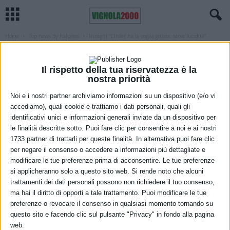
Home
Top news by Italpress
Inzaghi “L’Inter ha la voglia giusta, serve lucidità”
TOP NEWS BY ITALPRESS
Inzaghi “L’Inter ha la voglia giusta,
Il rispetto della tua riservatezza è la
serve lucidità”
nostra priorità
Noi e i nostri partner archiviamo informazioni su un dispositivo (e/o vi
18 Marzo 2022
accediamo), quali cookie e trattiamo i dati personali, quali gli
identificativi unici e informazioni generali inviate da un dispositivo per
le finalità descritte sotto. Puoi fare clic per consentire a noi e ai nostri
1733 partner di trattarli per queste finalità. In alternativa puoi fare clic
per negare il consenso o accedere a informazioni più dettagliate e
modificare le tue preferenze prima di acconsentire. Le tue preferenze
si applicheranno solo a questo sito web. Si rende noto che alcuni
trattamenti dei dati personali possono non richiedere il tuo consenso,
ma hai il diritto di opporti a tale trattamento. Puoi modificare le tue
preferenze o revocare il consenso in qualsiasi momento tornando su
questo sito e facendo clic sul pulsante "Privacy" in fondo alla pagina
web.