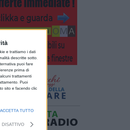
ità
ie e trattiamo i dati
nalità descritte sotto.
lternativa puoi fare
eferenze prima di
alcuni trattamenti
rattamento. Puoi
o sito e facendo clic
ACCETTA TUTTO
DISATTIVO