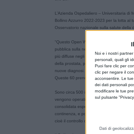
L’Azienda Ospedaliero – Universitaria di M
Bollino Azzurro 2022-2023 per la lotta al
Osservatorio nazionale sulla salute della 
“Questo Open Week – ha commentato prof. S
I
pubblica sulla necessità di controllare la pr
Noi e i nostri partne
più diffuse negli uomini: in Italia sono c
personali, quali gli i
della prostata, pari al 19 per cento dei c
Puoi fare clic per con
nuove diagnosi. Per questo motivo è impo
clic per negare il co
Queste 60 prenotazioni sono un ottimo vi
acconsentire. Le tue
dei dati personali po
modificare le tue pr
Sono circa 500 i pazienti con tumore della
sul pulsante "Privacy
vengono operati ogni anno di prostatectomi
consolidata esperienza nella chirurgia robo
continenza, e potenza sessuale post-operato
cioè il controllo della minzione è garantit
Dati di geolocalizz