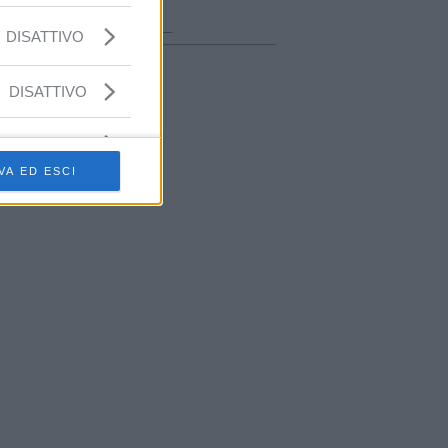
ora in onda
________________
DISATTIVO
DISATTIVO
VA ED ESCI