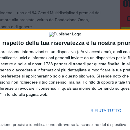
odena – uno dei 94 Centri Multidisciplinari premiati dal
 tumore alla prostata, voluto da Fondazione Onda,
donna e di genere.
alvatore Micali – ha lo scopo di sensibilizzare l’opinione
l rispetto della tua riservatezza è la nostra prior
ostata. Il tumore alla prostata è, infatti, una tra le malattie
r archiviamo informazioni su un dispositivo (e/o vi accediamo), quali cook
irca 564.000 le persone con una pregressa diagnosi di tumore
dentificativi unici e informazioni generali inviate da un dispositivo per le fi
asi di tumore nei maschi e ogni anno si contano circa 36.000
sentire a noi e ai nostri 1733 partner di trattarli per queste finalità. In a
rtante parlarne e avere la consapevolezza del problema.
nsenso o accedere a informazioni più dettagliate e modificare le tue pr
atico per aumentare questa consapevolezza”.
 preferenze si applicheranno solo a questo sito web. Si rende noto che 
ssono non richiedere il tuo consenso, ma hai il diritto di opporti a tale t
eferenze o revocare il consenso in qualsiasi momento tornando su quest
 prostata seguiti ogni anno dal PDTA. Di questi, circa 200
" in fondo alla pagina web.
a dall’Urologia dell’Ospedale Civile, grazie alla
tica che assicura migliora la radicalità oncologica, la
ria. Grazie al robot, infatti, il recupero della continenza,
RIFIUTA TUTTO
o nel 90%, quello della potenza sessuale nell’85%.
azione precisi e identificazione attraverso la scansione del dispositivo