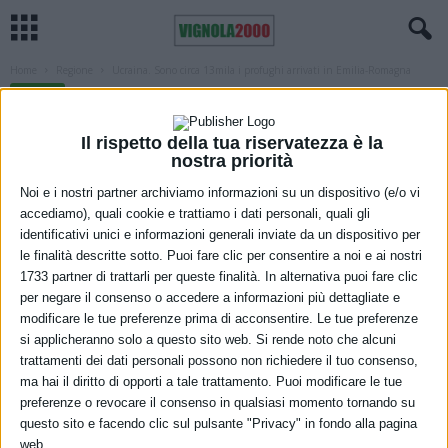
Home
Regione
Ucraina. Sono circa 13mila i profughi arrivati in Emilia-Romagna
REGIONE
Ucraina. Sono circa 13mila i profughi
Il rispetto della tua riservatezza è la
arrivati in Emilia-Romagna
nostra priorità
Noi e i nostri partner archiviamo informazioni su un dispositivo (e/o vi
18 Marzo 2022
accediamo), quali cookie e trattiamo i dati personali, quali gli
identificativi unici e informazioni generali inviate da un dispositivo per
le finalità descritte sotto. Puoi fare clic per consentire a noi e ai nostri
1733 partner di trattarli per queste finalità. In alternativa puoi fare clic
per negare il consenso o accedere a informazioni più dettagliate e
modificare le tue preferenze prima di acconsentire. Le tue preferenze
si applicheranno solo a questo sito web. Si rende noto che alcuni
trattamenti dei dati personali possono non richiedere il tuo consenso,
ma hai il diritto di opporti a tale trattamento. Puoi modificare le tue
preferenze o revocare il consenso in qualsiasi momento tornando su
Alle
17 di oggi pomeriggio
, secondo i dati delle Prefetture,
questo sito e facendo clic sul pulsante "Privacy" in fondo alla pagina
sono
12.916
i
profughi
arrivati in regione dall’Ucraina, di
830
web.