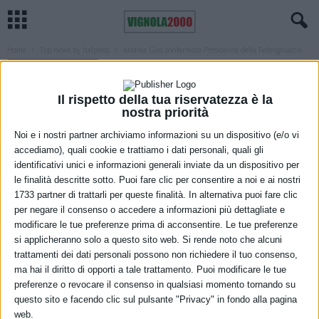
Home
Top news by Italpress
Andrea Gios confermato Presidente della Federghiaccio
TOP NEWS BY ITALPRESS
Andrea Gios confermato Presidente
Il rispetto della tua riservatezza è la
della Federghiaccio
nostra priorità
Noi e i nostri partner archiviamo informazioni su un dispositivo (e/o vi
19 Marzo 2022
accediamo), quali cookie e trattiamo i dati personali, quali gli
identificativi unici e informazioni generali inviate da un dispositivo per
le finalità descritte sotto. Puoi fare clic per consentire a noi e ai nostri
1733 partner di trattarli per queste finalità. In alternativa puoi fare clic
per negare il consenso o accedere a informazioni più dettagliate e
modificare le tue preferenze prima di acconsentire. Le tue preferenze
si applicheranno solo a questo sito web. Si rende noto che alcuni
trattamenti dei dati personali possono non richiedere il tuo consenso,
ma hai il diritto di opporti a tale trattamento. Puoi modificare le tue
preferenze o revocare il consenso in qualsiasi momento tornando su
questo sito e facendo clic sul pulsante "Privacy" in fondo alla pagina
web.