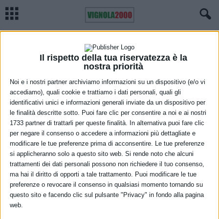
Home
Meteo
Previsioni meteo Emilia Romagna, domenica 20 marzo 2022
METEO
Previsioni meteo Emilia Romagna,
Il rispetto della tua riservatezza è la
nostra priorità
domenica 20 marzo 2022
Noi e i nostri partner archiviamo informazioni su un dispositivo (e/o vi
accediamo), quali cookie e trattiamo i dati personali, quali gli
19 Marzo 2022
identificativi unici e informazioni generali inviate da un dispositivo per
le finalità descritte sotto. Puoi fare clic per consentire a noi e ai nostri
1733 partner di trattarli per queste finalità. In alternativa puoi fare clic
per negare il consenso o accedere a informazioni più dettagliate e
modificare le tue preferenze prima di acconsentire. Le tue preferenze
si applicheranno solo a questo sito web. Si rende noto che alcuni
trattamenti dei dati personali possono non richiedere il tuo consenso,
ma hai il diritto di opporti a tale trattamento. Puoi modificare le tue
Cielo sereno in pianura con addensamenti mattutini e pomeridiani
preferenze o revocare il consenso in qualsiasi momento tornando su
questo sito e facendo clic sul pulsante "Privacy" in fondo alla pagina
lungo i rilievi. Temperature in diminuzione, con valori minimi tra 4 e
web.
6 gradi lungo la costa, mentre saranno attorno a 2 gradi sulle