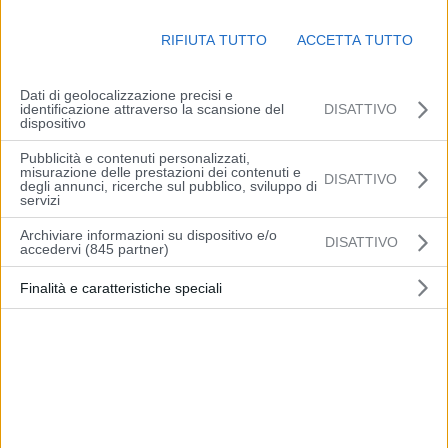
pianure interne. Valori ulteriormente più bassi sulle aree aperte
extraurbane. Massime previste tra 9 e 12 gradi. Venti deboli nord-
RIFIUTA TUTTO
ACCETTA TUTTO
orientali con residui rinforzi sul mare e sulla costa. Mare mosso.
Dati di geolocalizzazione precisi e
(Arpae)
identificazione attraverso la scansione del
DISATTIVO
dispositivo
Pubblicità e contenuti personalizzati,
misurazione delle prestazioni dei contenuti e
DISATTIVO
degli annunci, ricerche sul pubblico, sviluppo di
servizi
Articolo precedente
Articolo successivo
Archiviare informazioni su dispositivo e/o
DISATTIVO
Pole Quartararo in
Ucraina, Conte “Putin in
accedervi (845 partner)
Indonesia, Bastianini quinto
parlamento? Una
Finalità e caratteristiche speciali
sciocchezza”