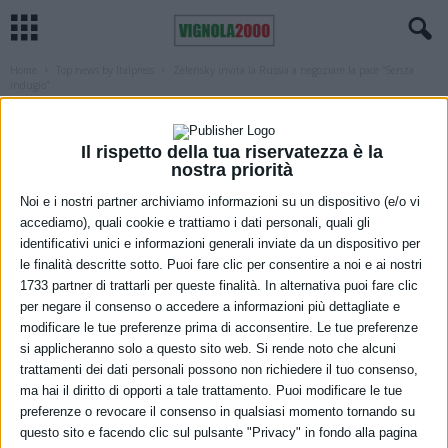
Home
Top news by Italpress
Zelensky invita la Russia a negoziare la pace “Senza
indugio”
TOP NEWS BY ITALPRESS
Zelensky invita la Russia a negoziare la
Il rispetto della tua riservatezza è la
pace “Senza indugio”
nostra priorità
Noi e i nostri partner archiviamo informazioni su un dispositivo (e/o vi
19 Marzo 2022
accediamo), quali cookie e trattiamo i dati personali, quali gli
identificativi unici e informazioni generali inviate da un dispositivo per
le finalità descritte sotto. Puoi fare clic per consentire a noi e ai nostri
1733 partner di trattarli per queste finalità. In alternativa puoi fare clic
per negare il consenso o accedere a informazioni più dettagliate e
modificare le tue preferenze prima di acconsentire. Le tue preferenze
si applicheranno solo a questo sito web. Si rende noto che alcuni
trattamenti dei dati personali possono non richiedere il tuo consenso,
ma hai il diritto di opporti a tale trattamento. Puoi modificare le tue
preferenze o revocare il consenso in qualsiasi momento tornando su
questo sito e facendo clic sul pulsante "Privacy" in fondo alla pagina