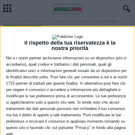
Home
Top news by Italpress
L’Atalanta torna a vincere, Cissè gela il Bologna
TOP NEWS BY ITALPRESS
L’Atalanta torna a vincere, Cissè gela il
Il rispetto della tua riservatezza è la
Bologna
nostra priorità
Noi e i nostri partner archiviamo informazioni su un dispositivo (e/o vi
20 Marzo 2022
accediamo), quali cookie e trattiamo i dati personali, quali gli
identificativi unici e informazioni generali inviate da un dispositivo per
le finalità descritte sotto. Puoi fare clic per consentire a noi e ai nostri
1733 partner di trattarli per queste finalità. In alternativa puoi fare clic
per negare il consenso o accedere a informazioni più dettagliate e
modificare le tue preferenze prima di acconsentire. Le tue preferenze
si applicheranno solo a questo sito web. Si rende noto che alcuni
trattamenti dei dati personali possono non richiedere il tuo consenso,
ma hai il diritto di opporti a tale trattamento. Puoi modificare le tue
preferenze o revocare il consenso in qualsiasi momento tornando su
questo sito e facendo clic sul pulsante "Privacy" in fondo alla pagina
web.