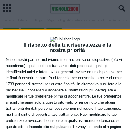
Home
Modena
Il Progetto “Ragazze Digitali” si estende alla Regione Emilia Romagna e
alla...
MODENA
REGGIO EMILIA
REGIONE
Il Progetto “Ragazze Digitali” si estende
Il rispetto della tua riservatezza è la
alla Regione Emilia Romagna e alla città
nostra priorità
di Mantova
Noi e i nostri partner archiviamo informazioni su un dispositivo (e/o vi
accediamo), quali cookie e trattiamo i dati personali, quali gli
21 Maggio 2022
identificativi unici e informazioni generali inviate da un dispositivo per
le finalità descritte sotto. Puoi fare clic per consentire a noi e ai nostri
1733 partner di trattarli per queste finalità. In alternativa puoi fare clic
per negare il consenso o accedere a informazioni più dettagliate e
modificare le tue preferenze prima di acconsentire. Le tue preferenze
si applicheranno solo a questo sito web. Si rende noto che alcuni
trattamenti dei dati personali possono non richiedere il tuo consenso,
ma hai il diritto di opporti a tale trattamento. Puoi modificare le tue
preferenze o revocare il consenso in qualsiasi momento tornando su
questo sito e facendo clic sul pulsante "Privacy" in fondo alla pagina