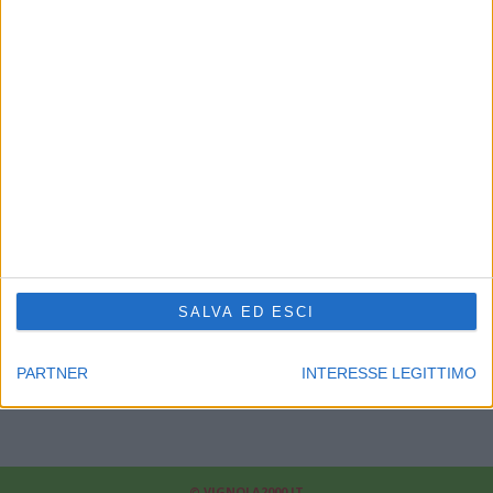
CHI SIAMO
Linea Radio Multimedia srl
P.Iva 02556210363 - Cap.Soc. 10.329,12 i.v.
Reg.Imprese Modena Nr.02556210363 - Rea Nr.311810
Supplemento al Periodico quotidiano Sassuolo2000.it
Reg. Trib. di Modena il 30/08/2001 al nr. 1599 - ROC 7892
Direttore responsabile Fabrizio Gherardi
Phone: 0536.807013
Il nostro
news-network
:
sassuolo2000.it
-
reggio2000.it
-
SALVA ED ESCI
bologna2000.com
-
carpi2000.it
-
appenninonotizie.it
-
modena2000.it
Contattaci:
redazione@modena2000.it
PARTNER
INTERESSE LEGITTIMO
© VIGNOLA2000.IT