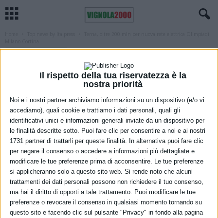
Home
Top news by Italpress
Terna, oltre 200 mln per nuova rete elettrica Olimpiadi
Milano-Cortina
TOP NEWS BY ITALPRESS
Terna, oltre 200 mln per nuova rete
Il rispetto della tua riservatezza è la
elettrica Olimpiadi Milano-Cortina
nostra priorità
Noi e i nostri partner archiviamo informazioni su un dispositivo (e/o vi
24 Maggio 2022
accediamo), quali cookie e trattiamo i dati personali, quali gli
identificativi unici e informazioni generali inviate da un dispositivo per
le finalità descritte sotto. Puoi fare clic per consentire a noi e ai nostri
1731 partner di trattarli per queste finalità. In alternativa puoi fare clic
per negare il consenso o accedere a informazioni più dettagliate e
modificare le tue preferenze prima di acconsentire. Le tue preferenze
si applicheranno solo a questo sito web. Si rende noto che alcuni
trattamenti dei dati personali possono non richiedere il tuo consenso,
ma hai il diritto di opporti a tale trattamento. Puoi modificare le tue
preferenze o revocare il consenso in qualsiasi momento tornando su
questo sito e facendo clic sul pulsante "Privacy" in fondo alla pagina