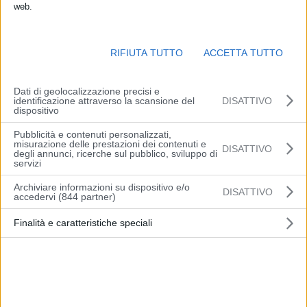
web.
RIFIUTA TUTTO
ACCETTA TUTTO
Dati di geolocalizzazione precisi e
identificazione attraverso la scansione del
DISATTIVO
dispositivo
Pubblicità e contenuti personalizzati,
ROMA (ITALPRESS) – Terna investe oltre 200 milioni di euro per la
misurazione delle prestazioni dei contenuti e
DISATTIVO
degli annunci, ricerche sul pubblico, sviluppo di
nuova rete elettrica dei Giochi olimpici e paralimpici ‘Milano-Cortina
servizi
2026’ e incrementare, con opere a ridotto impatto paesaggistico,
Archiviare informazioni su dispositivo e/o
l’affidabilità energetica nei luoghi in cui si svolgeranno, a febbraio e
DISATTIVO
accedervi (844 partner)
marzo del 2026, le Olimpiadi invernali. Con l’autorizzazione da
parte del Ministero della Transizione Ecologica della nuova
Finalità e caratteristiche speciali
configurazione della stazione elettrica a 220 kV di Premadio, in
Provincia di Sondrio, la società guidata da Stefano Donnarumma
ha avviato la fase più complessa dell’ampio progetto di sviluppo e
ammodernamento della rete di trasmissione in alta tensione in
Lombardia, Veneto e nelle Province autonome di Trento e Bolzano.