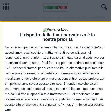
Home
Top news by Italpress
Salario minimo, trovato l’accordo politico sulla direttiva
Ue
TOP NEWS BY ITALPRESS
Salario minimo, trovato l’accordo
Il rispetto della tua riservatezza è la
nostra priorità
politico sulla direttiva Ue
Noi e i nostri partner archiviamo informazioni su un dispositivo (e/o vi
7 Giugno 2022
accediamo), quali cookie e trattiamo i dati personali, quali gli
identificativi unici e informazioni generali inviate da un dispositivo per
le finalità descritte sotto. Puoi fare clic per consentire a noi e ai nostri
1731 partner di trattarli per queste finalità. In alternativa puoi fare clic
per negare il consenso o accedere a informazioni più dettagliate e
modificare le tue preferenze prima di acconsentire. Le tue preferenze
si applicheranno solo a questo sito web. Si rende noto che alcuni
trattamenti dei dati personali possono non richiedere il tuo consenso,
ma hai il diritto di opporti a tale trattamento. Puoi modificare le tue
preferenze o revocare il consenso in qualsiasi momento tornando su
questo sito e facendo clic sul pulsante "Privacy" in fondo alla pagina
web.