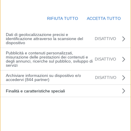
RIFIUTA TUTTO
ACCETTA TUTTO
Dati di geolocalizzazione precisi e
identificazione attraverso la scansione del
DISATTIVO
dispositivo
Pubblicità e contenuti personalizzati,
misurazione delle prestazioni dei contenuti e
DISATTIVO
BRUXELLES (BELGIO) (ITALPRESS) – Nella notte è stato
degli annunci, ricerche sul pubblico, sviluppo di
servizi
raggiunto l’accordo politico tra il Parlamento Europeo e i 27 Stati
membri dell’Unione sulla direttiva sul salario minimo proposta dalla
Archiviare informazioni su dispositivo e/o
DISATTIVO
accedervi (844 partner)
Commissione nell’ottobre 2020.
All’inizio del suo mandato, la presidente della Commissione Ursula
Finalità e caratteristiche speciali
von der Leyen aveva promesso uno strumento giuridico per
garantire che i lavoratori europei abbiano un salario minimo equo.
La direttiva stabilisce un quadro per l’adeguatezza del salario
minimo legale, promuovendo al contempo la contrattazione
collettiva.
“Un salario minimo adeguato è importante per rafforzare l’equità