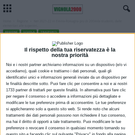
Home
Regione
Nel 2021-22 in Emilia-Romagna più di 200mila studenti, dalle
elementari alle superiori,...
REGIONE
SCUOLA
TRASPORTI
Nel 2021-22 in Emilia-Romagna più di
Il rispetto della tua riservatezza è la
200mila studenti, dalle elementari alle
nostra priorità
superiori, hanno viaggiato
Noi e i nostri partner archiviamo informazioni su un dispositivo (e/o vi
accediamo), quali cookie e trattiamo i dati personali, quali gli
gratuitamente su bus e treni regionali
identificativi unici e informazioni generali inviate da un dispositivo per
le finalità descritte sotto. Puoi fare clic per consentire a noi e ai nostri
5 Luglio 2022
1733 partner di trattarli per queste finalità. In alternativa puoi fare clic
per negare il consenso o accedere a informazioni più dettagliate e
modificare le tue preferenze prima di acconsentire. Le tue preferenze
si applicheranno solo a questo sito web. Si rende noto che alcuni
trattamenti dei dati personali possono non richiedere il tuo consenso,
ma hai il diritto di opporti a tale trattamento. Puoi modificare le tue
preferenze o revocare il consenso in qualsiasi momento tornando su
questo sito e facendo clic sul pulsante "Privacy" in fondo alla pagina