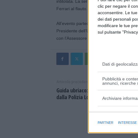
intitolata. La serata sarà animata dagli in
clic per negare il co
Ferrari al flauto.
acconsentire. Le tue
dei dati personali po
All’evento parteciperanno il Presidente d
modificare le tue pr
Presidente dell’Unione Terre di Castelli E
sul pulsante "Privacy
con l’Assessore ai Lavori Pubblici Matteo 
Dati di geolocalizz
Pubblicità e conten
Articolo precedente
annunci, ricerche s
Guida ubriaco: intercettato e blocca
dalla Polizia Locale di Modena
Archiviare informa
Finalità e caratter
PARTNER
INTERESSE