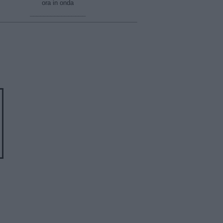
ora in onda
________________