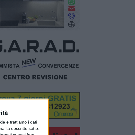
ità
ie e trattiamo i dati
nalità descritte sotto.
lternativa puoi fare