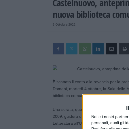
Castelnuovo, anteprim
nuova biblioteca com
3 Ottobre 2022
È scattato il conto alla rovescia per la p
Domani, martedì 4 ottobre, la Sala delle M
biblioteca comunale “Luis Sepúlveda”, in
I
Una serata, quella di domani, nella quale 
2009, guiderà una riflessione su “A cosa s
Noi e i nostri partne
personali, quali gli i
Letteratura all’Università di Bologna, tracce
Puoi fare clic per con