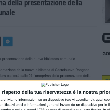
a della presentazione della
unale
resentazione della nuova biblioteca di Castelnuovo Rangone.
ura ospiterà dalle 21 l’anteprima della presentazione della
 programma sabato 8 ottobre.
l rispetto della tua riservatezza è la nostra prior
Roberto Alperoli, già Sindaco di Castelnuovo dal 1999 al
erve una biblioteca oggi” e Alberto Bertoni, Professore di
r archiviamo informazioni su un dispositivo (e/o vi accediamo), quali cook
dentificativi unici e informazioni generali inviate da un dispositivo per le fi
rà il profilo del grande scrittore cileno a cui la biblioteca è
sentire a noi e ai nostri 1733 partner di trattarli per queste finalità. In a