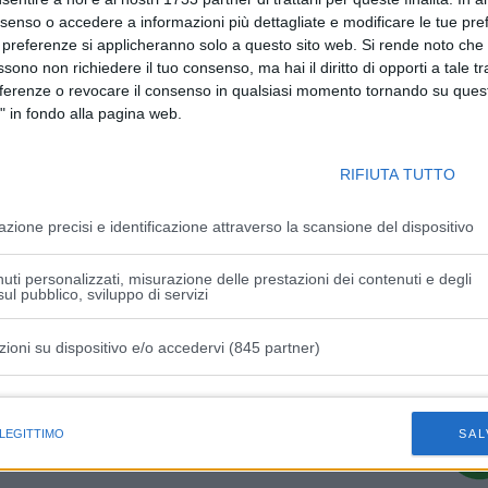
terventi musicali di Andrea Candeli alla chitarra e Matteo
nsenso o accedere a informazioni più dettagliate e modificare le tue pr
 preferenze si applicheranno solo a questo sito web. Si rende noto che 
ssono non richiedere il tuo consenso, ma hai il diritto di opporti a tale t
ella Regione Emilia Romagna Stefano Bonaccini, la
eferenze o revocare il consenso in qualsiasi momento tornando su quest
milia Muratori, il Sindaco di Castelnuovo Massimo Paradisi
" in fondo alla pagina web.
Ferrari e l’Assessore alla Cultura Stefano Solignani.
RIFIUTA TUTTO
azione precisi e identificazione attraverso la scansione del dispositivo
uti personalizzati, misurazione delle prestazioni dei contenuti e degli
Articolo successivo
ul pubblico, sviluppo di servizi
to
Agroalimentare, l’Emilia-Romagna
incontra la Nouvelle Aquitaine
zioni su dispositivo e/o accedervi (845 partner)
istiche speciali
 LEGITTIMO
SAL