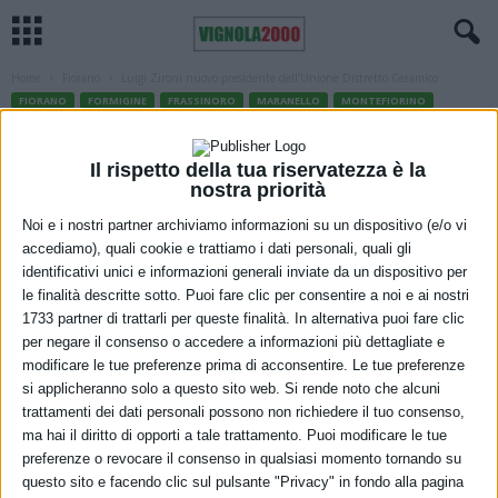
Home
Fiorano
Luigi Zironi nuovo presidente dell’Unione Distretto Ceramico
FIORANO
FORMIGINE
FRASSINORO
MARANELLO
MONTEFIORINO
PALAGANO
PRIGNANO
SASSUOLO
Luigi Zironi nuovo presidente
Il rispetto della tua riservatezza è la
dell’Unione Distretto Ceramico
nostra priorità
Noi e i nostri partner archiviamo informazioni su un dispositivo (e/o vi
13 Ottobre 2022
accediamo), quali cookie e trattiamo i dati personali, quali gli
identificativi unici e informazioni generali inviate da un dispositivo per
le finalità descritte sotto. Puoi fare clic per consentire a noi e ai nostri
1733 partner di trattarli per queste finalità. In alternativa puoi fare clic
per negare il consenso o accedere a informazioni più dettagliate e
modificare le tue preferenze prima di acconsentire. Le tue preferenze
si applicheranno solo a questo sito web. Si rende noto che alcuni
trattamenti dei dati personali possono non richiedere il tuo consenso,
ma hai il diritto di opporti a tale trattamento. Puoi modificare le tue
Mettere a frutto l’esperienza acquisita per affrontare al meglio le
preferenze o revocare il consenso in qualsiasi momento tornando su
attuali criticità dovute al caro energia e per trovare risposte sempre
questo sito e facendo clic sul pulsante "Privacy" in fondo alla pagina
più concrete alle problematiche più urgenti del nostro territorio,