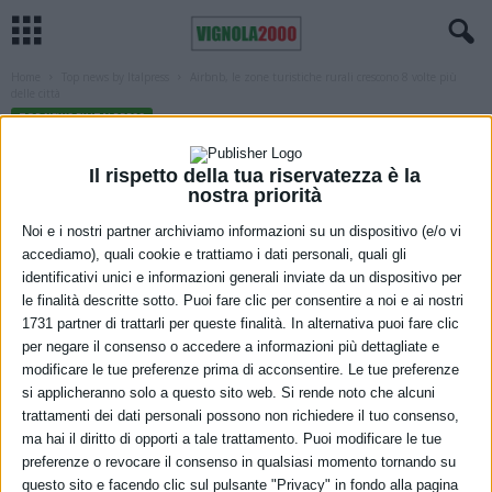
Home
Top news by Italpress
Airbnb, le zone turistiche rurali crescono 8 volte più
delle città
TOP NEWS BY ITALPRESS
Airbnb, le zone turistiche rurali crescono
Il rispetto della tua riservatezza è la
8 volte più delle città
nostra priorità
25 Ottobre 2022
Noi e i nostri partner archiviamo informazioni su un dispositivo (e/o vi
accediamo), quali cookie e trattiamo i dati personali, quali gli
identificativi unici e informazioni generali inviate da un dispositivo per
le finalità descritte sotto. Puoi fare clic per consentire a noi e ai nostri
1731 partner di trattarli per queste finalità. In alternativa puoi fare clic
per negare il consenso o accedere a informazioni più dettagliate e
modificare le tue preferenze prima di acconsentire. Le tue preferenze
si applicheranno solo a questo sito web. Si rende noto che alcuni
trattamenti dei dati personali possono non richiedere il tuo consenso,
ma hai il diritto di opporti a tale trattamento. Puoi modificare le tue
preferenze o revocare il consenso in qualsiasi momento tornando su
questo sito e facendo clic sul pulsante "Privacy" in fondo alla pagina