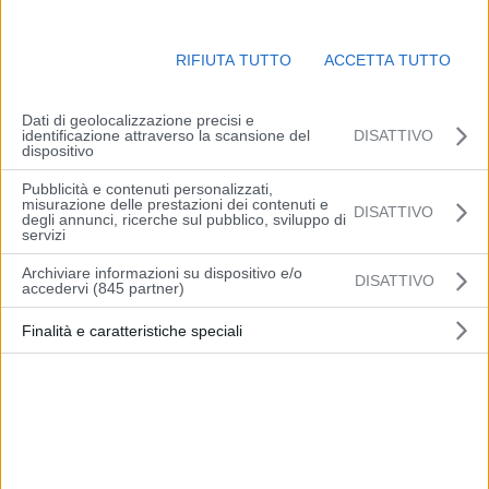
L’Azienda Ospedaliero – Universitaria di Modena è impegnata a
rafforzare il proprio organico, utilizzando tutti gli strumenti
contrattuali a sua disposizione.
Entro il mese di dicembre, infatti,
RIFIUTA TUTTO
ACCETTA TUTTO
36 professionisti sanitari
, già in forza alle strutture aziendali con
contratti a tempo determinato,
saranno assunti a tempo
Dati di geolocalizzazione precisi e
indeterminato.
L’assunzione avverrà in virtù dei bandi emessi ai
identificazione attraverso la scansione del
DISATTIVO
dispositivo
sensi dell’art. 1 comma 268 lettera b legge n. 234/2021.
Pubblicità e contenuti personalizzati,
misurazione delle prestazioni dei contenuti e
DISATTIVO
Il percorso di stabilizzazione riguarda 28 Operatori Socio Sanitari, 4
degli annunci, ricerche sul pubblico, sviluppo di
servizi
infermieri, 1 Tecnico di Radiologia, 1 Dirigente Medico di Malattie
dell’Apparato Respiratorio e 2 Dirigenti Medici di Neurochirurgia.
Archiviare informazioni su dispositivo e/o
DISATTIVO
accedervi (845 partner)
“
Il percorso di stabilizzazione
– spiega il Direttore amministrativo,
Finalità e caratteristiche speciali
dottor
Lorenzo Broccoli
–
è stato preceduto dal confronto con le
organizzazioni sindacali anche a livello regionale. Per noi è
importante dare valorizzare la preziosa attività lavorativa svolta
sinora da questo personale, che ha contribuito in modo significativo
alla gestione della pandemia dei due anni di emergenza sanitaria
legata al Covid, e che oggi continua a essere fondamentale per