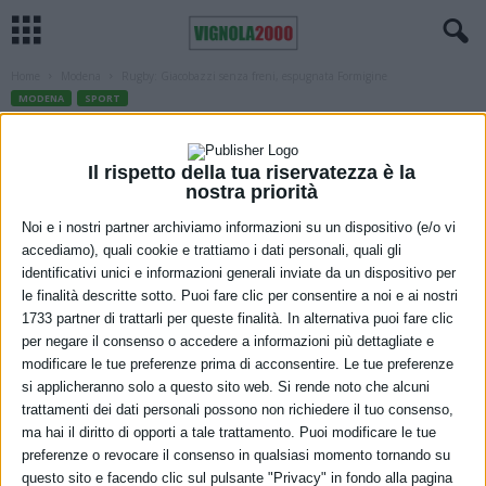
Home
Modena
Rugby: Giacobazzi senza freni, espugnata Formigine
MODENA
SPORT
Rugby: Giacobazzi senza freni,
espugnata Formigine
Il rispetto della tua riservatezza è la
nostra priorità
30 Ottobre 2022
Noi e i nostri partner archiviamo informazioni su un dispositivo (e/o vi
accediamo), quali cookie e trattiamo i dati personali, quali gli
identificativi unici e informazioni generali inviate da un dispositivo per
le finalità descritte sotto. Puoi fare clic per consentire a noi e ai nostri
1733 partner di trattarli per queste finalità. In alternativa puoi fare clic
per negare il consenso o accedere a informazioni più dettagliate e
modificare le tue preferenze prima di acconsentire. Le tue preferenze
si applicheranno solo a questo sito web. Si rende noto che alcuni
Il Giacobazzi espugna Formigine e resta in scia alla capolista
trattamenti dei dati personali possono non richiedere il tuo consenso,
ma hai il diritto di opporti a tale trattamento. Puoi modificare le tue
Viadana. Quarta vittoria consecutiva per il Modena, che supera 45-
preferenze o revocare il consenso in qualsiasi momento tornando su
10 gli Highlanders al termine di una partita più lottata di quanto non
questo sito e facendo clic sul pulsante "Privacy" in fondo alla pagina