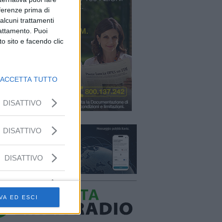
eferenze prima di
alcuni trattamenti
rattamento. Puoi
o sito e facendo clic
ACCETTA TUTTO
DISATTIVO
DISATTIVO
DISATTIVO
VA ED ESCI