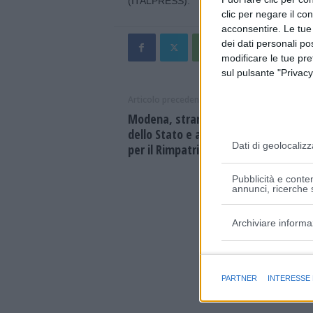
(ITALPRESS).
clic per negare il co
acconsentire. Le tue
dei dati personali po
modificare le tue pr
sul pulsante "Privacy
Articolo precedente
Modena, straniero espulso dal territ
dello Stato e accompagnato al Cent
Dati di geolocalizz
per il Rimpatrio di Torino
Pubblicità e conten
annunci, ricerche s
Archiviare informa
Finalità e caratter
PARTNER
INTERESSE