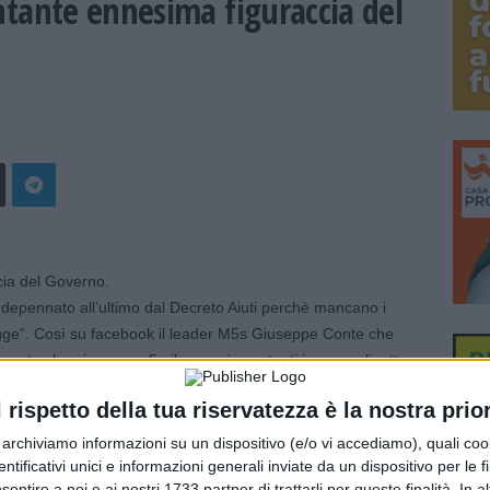
ontante ennesima figuraccia del
ia del Governo.
 depennato all’ultimo dal Decreto Aiuti perchè mancano i
legge”. Così su facebook il leader M5s Giuseppe Conte che
corto che girare con 5mila euro in contanti in una valigetta
icuramente lo è per evasori, corrotti e criminalità
l rispetto della tua riservatezza è la nostra prior
 bilancio. Noi daremo battaglia perchè ci si preoccupi di
e creare praterie per l’illegalità”.
r archiviamo informazioni su un dispositivo (e/o vi accediamo), quali cook
dentificativi unici e informazioni generali inviate da un dispositivo per le fi
sentire a noi e ai nostri 1733 partner di trattarli per queste finalità. In a