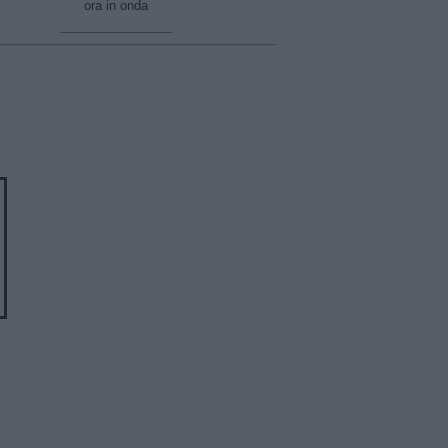
ora in onda
________________