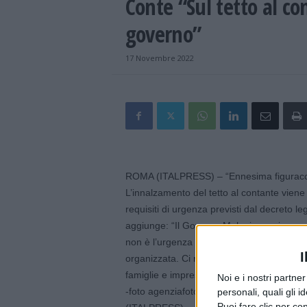
Conte “Sul tetto al c
governo”
17 Novembre 2022
ROMA (ITALPRESS) – “Ennesima figuracc
L’innalzamento del tetto al contante viene
requisiti di urgenza previsti dal decreto 
aggiunge: “Il Governo Meloni non si era ac
non è l’urgenza per un cittadino comune. S
I
organizzata. Ci riproveranno nella legge di
famiglie e imprese in difficoltà e non di com
Noi e i nostri partne
-foto agenziafotogramma.it-
personali, quali gli i
Puoi fare clic per con