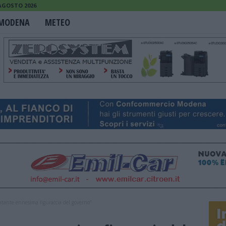
 AGOSTO 2026
MODENA
METEO
ntante ennesima figuraccia del governo”