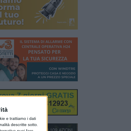
ità
ie e trattiamo i dati
nalità descritte sotto.
lternativa puoi fare