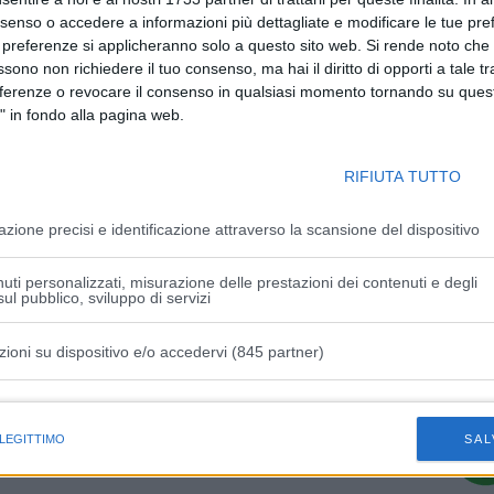
nsenso o accedere a informazioni più dettagliate e modificare le tue pr
 preferenze si applicheranno solo a questo sito web. Si rende noto che 
ssono non richiedere il tuo consenso, ma hai il diritto di opporti a tale t
eferenze o revocare il consenso in qualsiasi momento tornando su quest
" in fondo alla pagina web.
Articolo successivo
RIFIUTA TUTTO
orio
Immigrazione, Piantedosi “Dall’Italia
ro
contributo al piano Ue”
azione precisi e identificazione attraverso la scansione del dispositivo
uti personalizzati, misurazione delle prestazioni dei contenuti e degli
ul pubblico, sviluppo di servizi
zioni su dispositivo e/o accedervi (845 partner)
istiche speciali
 LEGITTIMO
SAL