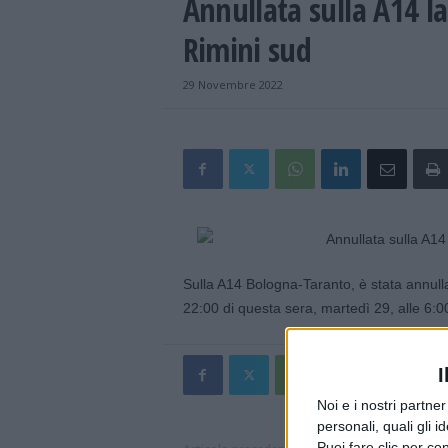
Annullata sulla A14 la
Rimini sud
29 Novembre 2022
Sulla A14 Bologna-Taranto, è stata annullat
22:00 di questa sera, martedì 29, alle 6:
I
Noi e i nostri partne
personali, quali gli i
Puoi fare clic per con