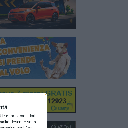
ità
ie e trattiamo i dati
nalità descritte sotto.
lternativa puoi fare