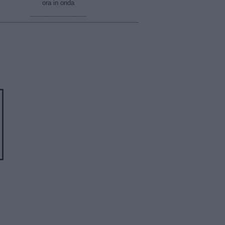
ora in onda
________________