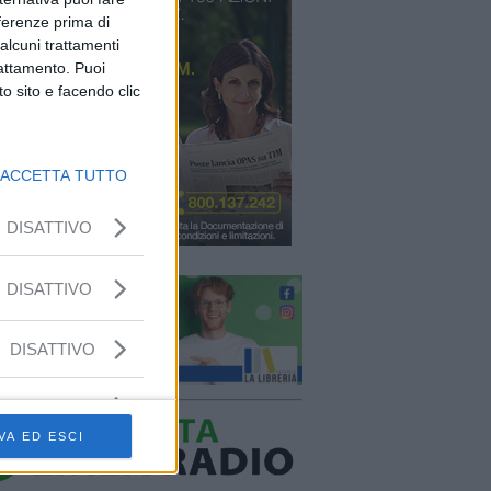
eferenze prima di
alcuni trattamenti
rattamento. Puoi
o sito e facendo clic
ACCETTA TUTTO
DISATTIVO
DISATTIVO
DISATTIVO
VA ED ESCI