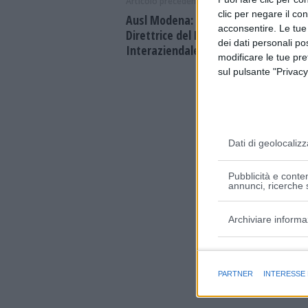
Articolo precedente
clic per negare il co
Ausl Modena: va in pensione Nilla Via
acconsentire. Le tue
Direttrice del Dipartimento Farmace
dei dati personali po
Interaziendale
modificare le tue pr
sul pulsante "Privacy
Dati di geolocalizz
Pubblicità e conten
annunci, ricerche s
Archiviare informa
Finalità e caratter
PARTNER
INTERESSE