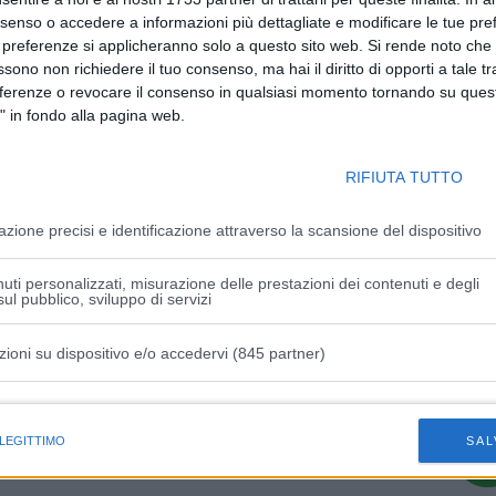
Articolo successivo
nsenso o accedere a informazioni più dettagliate e modificare le tue pr
ni,
Agevolazioni alle imprese che assumono,
 preferenze si applicheranno solo a questo sito web. Si rende noto che 
utico
residenzialità e servizi di welfare
ssono non richiedere il tuo consenso, ma hai il diritto di opporti a tale t
familiare, percorsi formativi ad hoc
eferenze o revocare il consenso in qualsiasi momento tornando su quest
" in fondo alla pagina web.
RIFIUTA TUTTO
azione precisi e identificazione attraverso la scansione del dispositivo
uti personalizzati, misurazione delle prestazioni dei contenuti e degli
ul pubblico, sviluppo di servizi
zioni su dispositivo e/o accedervi (845 partner)
istiche speciali
 LEGITTIMO
SAL