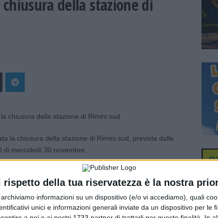
 chiusura della stazione di
a la chiusura della stazione di Rimini sud, prevista dalle
00 di mercoledì 30 novembre.
l rispetto della tua riservatezza è la nostra prior
r archiviamo informazioni su un dispositivo (e/o vi accediamo), quali cook
dentificativi unici e informazioni generali inviate da un dispositivo per le fi
sentire a noi e ai nostri 1733 partner di trattarli per queste finalità. In a