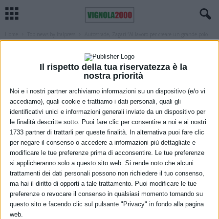
Home
Top news by Italpress
Autostrade, Zagari “Al lavoro per creare un grande polo
tecnologico”
TOP NEWS BY ITALPRESS
Autostrade, Zagari “Al lavoro per creare
Il rispetto della tua riservatezza è la
nostra priorità
un grande polo tecnologico”
Noi e i nostri partner archiviamo informazioni su un dispositivo (e/o vi
accediamo), quali cookie e trattiamo i dati personali, quali gli
29 Novembre 2022
identificativi unici e informazioni generali inviate da un dispositivo per
le finalità descritte sotto. Puoi fare clic per consentire a noi e ai nostri
1733 partner di trattarli per queste finalità. In alternativa puoi fare clic
per negare il consenso o accedere a informazioni più dettagliate e
modificare le tue preferenze prima di acconsentire. Le tue preferenze
si applicheranno solo a questo sito web. Si rende noto che alcuni
trattamenti dei dati personali possono non richiedere il tuo consenso,
ma hai il diritto di opporti a tale trattamento. Puoi modificare le tue
preferenze o revocare il consenso in qualsiasi momento tornando su
questo sito e facendo clic sul pulsante "Privacy" in fondo alla pagina
web.