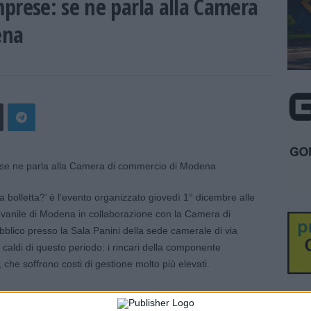
mprese: se ne parla alla Camera
ena
 bolletta?’ è l’evento organizzato giovedì 1° dicembre alle
iovanile di Modena in collaborazione con la Camera di
lico presso la Sala Panini della sede camerale di via
caldi di questo periodo: i rincari della componente
che soffrono costi di gestione molto più elevati.
i, presidente della Camera di commercio di Modena, e