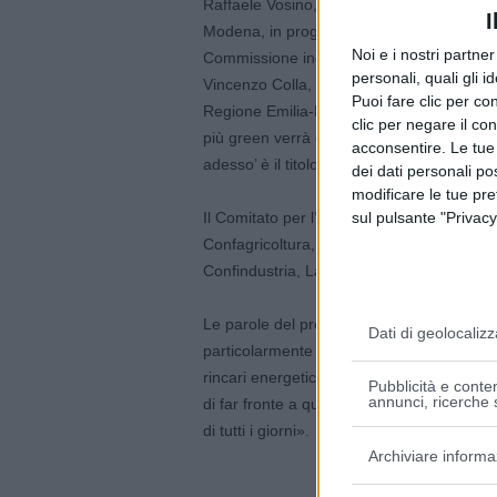
Raffaele Vosino, presidente del Comitato 
I
Modena, in programma quattro interventi. G
Noi e i nostri partne
Commissione industria, commercio, turism
personali, quali gli i
Vincenzo Colla, assessore allo sviluppo 
Puoi fare clic per con
Regione Emilia-Romagna, tratterà il tema
clic per negare il co
più green verrà dato da Alessandra Filipp
acconsentire. Le tue
adesso’ è il titolo dell’ultimo intervento a 
dei dati personali po
modificare le tue pr
Il Comitato per l’imprenditoria giovanil
sul pulsante "Privacy
Confagricoltura, CNA, Cia, Coldiretti, A
Confindustria, Lapam Confartigianato e 
Le parole del presidente del comitato Raffae
Dati di geolocalizz
particolarmente significativa in questo mo
rincari energetici sempre più difficili da 
Pubblicità e conten
annunci, ricerche s
di far fronte a quest’emergenza, riuscend
di tutti i giorni».
Archiviare informa