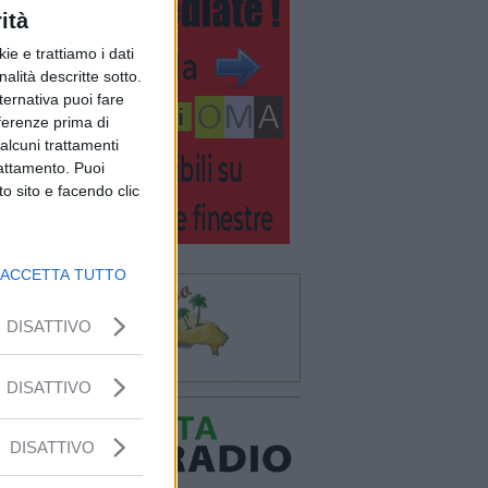
ità
ie e trattiamo i dati
nalità descritte sotto.
lternativa puoi fare
eferenze prima di
alcuni trattamenti
rattamento. Puoi
o sito e facendo clic
ACCETTA TUTTO
DISATTIVO
DISATTIVO
DISATTIVO