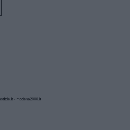
tizie.it
-
modena2000.it