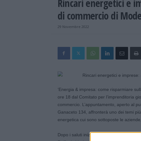
Rincari energetici e i
di commercio di Mod
29 Novembre 2022
‘Energia & impresa: come risparmiare sulla
ore 18 dal Comitato per l’imprenditoria g
commercio. L’appuntamento, aperto al pubb
Ganaceto 134, affronterà uno dei temi più 
energetica cui sono sottoposte le aziende, 
Dopo i saluti iniziali di Giuseppe Molinar