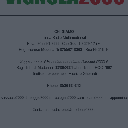
CHI SIAMO
Linea Radio Multimedia srl
P.Iva 02556210363 - Cap.Soc. 10.329,12 i.v.
Reg.Imprese Modena Nr.02556210363 - Rea Nr.311810
Supplemento al Periodico quotidiano Sassuolo2000.it
Reg. Trib. di Modena il 30/08/2001 al nr. 1599 - ROC 7892
Direttore responsabile Fabrizio Gherardi
Phone: 0536.807013
:
sassuolo2000.it
-
reggio2000.it
-
bologna2000.com
-
carpi2000.it
-
appenninono
Contattaci:
redazione@modena2000.it