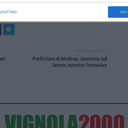
istiche speciali
 LEGITTIMO
SAL
Articolo successivo
nei
Prefettura di Modena, sicurezza sul
lavoro: incontro formativo