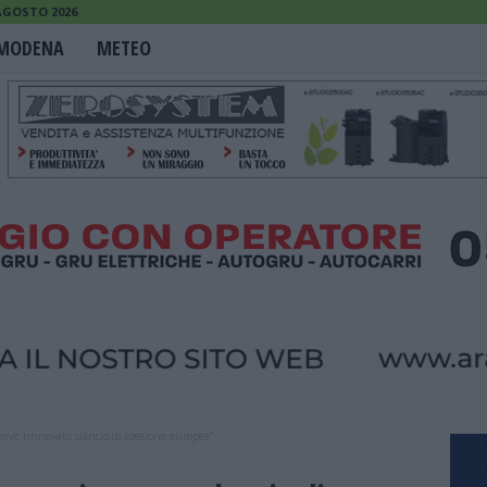
 AGOSTO 2026
MODENA
METEO
erve rinnovato slancio di coesione europea”