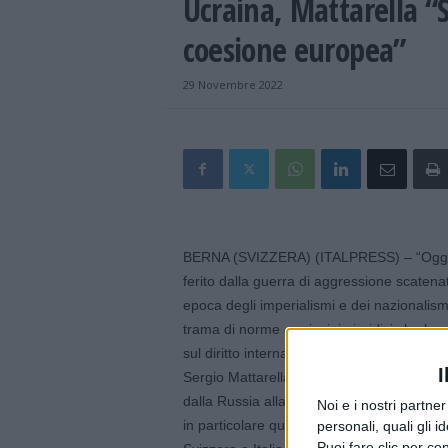
Ucraina, Mattarella “S
coesione europea”
29 Novembre 2022
BERNA (SVIZZERA) (ITALPRESS) – “Oggi i
ferito dalla guerra di aggressione scatenat
epoca degli imperialismi e dei nazionalism
trama di norme e principi giuridici che ha
sul diritto internazionale e sulla eguaglian
I
Sergio Mattarella, a Berna, nel suo interv
dalla Russia alla pace, e alla sicurezza de
Noi e i nostri partne
in particolare quelle europee, un rinnovato 
personali, quali gli i
Puoi fare clic per con