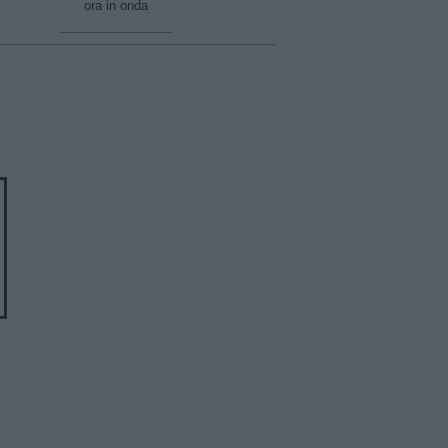
ora in onda
________________