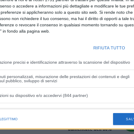
 solidarietà nei confronti del popolo ucraino, con un
nsenso o accedere a informazioni più dettagliate e modificare le tue pr
ivi nella Conferenza di Lugano per la ricostruzione
 preferenze si applicheranno solo a questo sito web. Si rende noto che 
cisione di aderire alle misure sanzionatorie definite a
ssono non richiedere il tuo consenso, ma hai il diritto di opporti a tale t
dello Stato.
eferenze o revocare il consenso in qualsiasi momento tornando su quest
te tra Berna e l’Unione Europea non solo non va
" in fondo alla pagina web.
 va coltivato con ancora maggiore convinzione. Unione
ssari, affidabili, amici, interdipendenti, uniti da un
RIFIUTA TUTTO
 alla civiltà europea”, ha concluso Mattarella.
azione precisi e identificazione attraverso la scansione del dispositivo
uti personalizzati, misurazione delle prestazioni dei contenuti e degli
ul pubblico, sviluppo di servizi
zioni su dispositivo e/o accedervi (844 partner)
Articolo successivo
istiche speciali
Bollette energetiche delle imprese: nei
 LEGITTIMO
SAL
primi 9 mesi le rateizzazioni sono
aumentate dell’80%