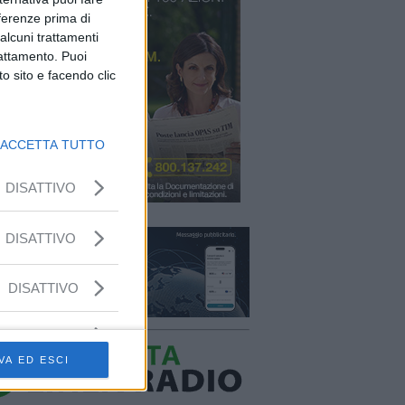
eferenze prima di
alcuni trattamenti
rattamento. Puoi
o sito e facendo clic
ACCETTA TUTTO
DISATTIVO
DISATTIVO
DISATTIVO
VA ED ESCI