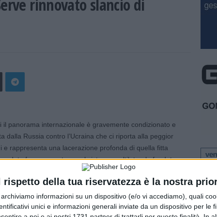
erve rinnovato slancio di
l panorama internazionale è gravemente condizionato e
a dalla Russia contro l’Ucraina che ci riporta alla peggior
i e rappresenta una lacerazione profonda di quella fitta
nno dato forma e sostanza al sistema multilaterale fondato
za fra gli Stati”. Lo ha detto il presidente della Repubblica
l rispetto della tua riservatezza è la nostra prior
ento al Consiglio Federale svizzero. “La minaccia posta
l nostro continente, richiede da parte di tutte le democrazie,
r archiviamo informazioni su un dispositivo (e/o vi accediamo), quali cook
slancio di unità e coesione. Sin dall’inizio del conflitto,
dentificativi unici e informazioni generali inviate da un dispositivo per le fi
sentire a noi e ai nostri 1731 partner di trattarli per queste finalità. In a