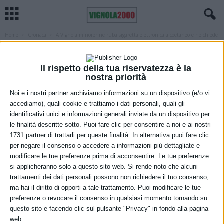
Home
Cronaca
A Vignola minorenne ruba sigaretta elettronica a coetaneo e ne chiede
riscatto....
CRONACA
IN EVIDENZA MODENA
VIGNOLA
A Vignola minorenne ruba sigaretta
Il rispetto della tua riservatezza è la
nostra priorità
elettronica a coetaneo e ne chiede
Noi e i nostri partner archiviamo informazioni su un dispositivo (e/o vi
riscatto. Individuato e denunciato per
accediamo), quali cookie e trattiamo i dati personali, quali gli
identificativi unici e informazioni generali inviate da un dispositivo per
rapina e tentata estorsione
le finalità descritte sotto. Puoi fare clic per consentire a noi e ai nostri
1731 partner di trattarli per queste finalità. In alternativa puoi fare clic
30 Novembre 2022
per negare il consenso o accedere a informazioni più dettagliate e
modificare le tue preferenze prima di acconsentire. Le tue preferenze
si applicheranno solo a questo sito web. Si rende noto che alcuni
trattamenti dei dati personali possono non richiedere il tuo consenso,
ma hai il diritto di opporti a tale trattamento. Puoi modificare le tue
preferenze o revocare il consenso in qualsiasi momento tornando su
questo sito e facendo clic sul pulsante "Privacy" in fondo alla pagina
web.