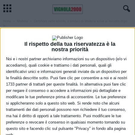
Home
Modena
Certificati nelle edicole, il sindaco di Modena scrive ai ministri dopo
la...
MODENA
Certificati nelle edicole, il sindaco di
Il rispetto della tua riservatezza è la
nostra priorità
Modena scrive ai ministri dopo la
Noi e i nostri partner archiviamo informazioni su un dispositivo (e/o vi
sospensione
accediamo), quali cookie e trattiamo i dati personali, quali gli
identificativi unici e informazioni generali inviate da un dispositivo per
30 Novembre 2022
le finalità descritte sotto. Puoi fare clic per consentire a noi e ai nostri
1733 partner di trattarli per queste finalità. In alternativa puoi fare clic
per negare il consenso o accedere a informazioni più dettagliate e
modificare le tue preferenze prima di acconsentire. Le tue preferenze
si applicheranno solo a questo sito web. Si rende noto che alcuni
trattamenti dei dati personali possono non richiedere il tuo consenso,
ma hai il diritto di opporti a tale trattamento. Puoi modificare le tue
preferenze o revocare il consenso in qualsiasi momento tornando su
questo sito e facendo clic sul pulsante "Privacy" in fondo alla pagina
web.