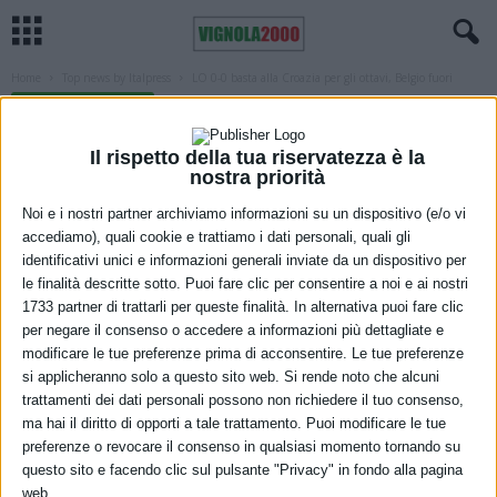
Home
Top news by Italpress
LO 0-0 basta alla Croazia per gli ottavi, Belgio fuori
TOP NEWS BY ITALPRESS
LO 0-0 basta alla Croazia per gli ottavi,
Il rispetto della tua riservatezza è la
Belgio fuori
nostra priorità
Noi e i nostri partner archiviamo informazioni su un dispositivo (e/o vi
1 Dicembre 2022
accediamo), quali cookie e trattiamo i dati personali, quali gli
identificativi unici e informazioni generali inviate da un dispositivo per
le finalità descritte sotto. Puoi fare clic per consentire a noi e ai nostri
1733 partner di trattarli per queste finalità. In alternativa puoi fare clic
per negare il consenso o accedere a informazioni più dettagliate e
modificare le tue preferenze prima di acconsentire. Le tue preferenze
si applicheranno solo a questo sito web. Si rende noto che alcuni
trattamenti dei dati personali possono non richiedere il tuo consenso,
ma hai il diritto di opporti a tale trattamento. Puoi modificare le tue
preferenze o revocare il consenso in qualsiasi momento tornando su
questo sito e facendo clic sul pulsante "Privacy" in fondo alla pagina
web.