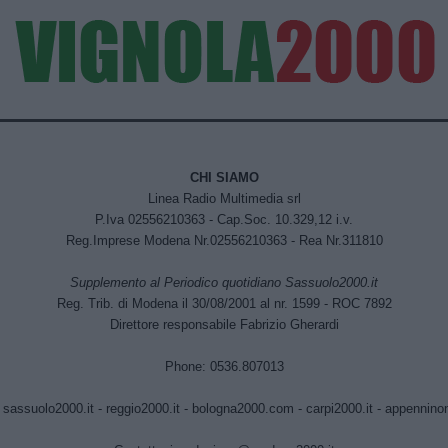
CHI SIAMO
Linea Radio Multimedia srl
P.Iva 02556210363 - Cap.Soc. 10.329,12 i.v.
Reg.Imprese Modena Nr.02556210363 - Rea Nr.311810
Supplemento al Periodico quotidiano Sassuolo2000.it
Reg. Trib. di Modena il 30/08/2001 al nr. 1599 - ROC 7892
Direttore responsabile Fabrizio Gherardi
Phone: 0536.807013
:
sassuolo2000.it
-
reggio2000.it
-
bologna2000.com
-
carpi2000.it
-
appenninono