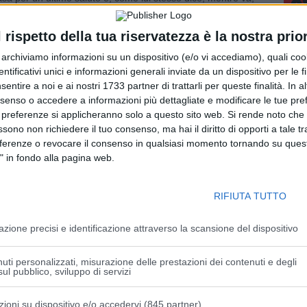
vita.
l rispetto della tua riservatezza è la nostra prior
nfanzia e dell’adolescenza è anche il percorso di ritorno verso
r archiviamo informazioni su un dispositivo (e/o vi accediamo), quali cook
credeva di aver preso distanza, da cui era fuggito e non
dentificativi unici e informazioni generali inviate da un dispositivo per le fi
sentire a noi e ai nostri 1733 partner di trattarli per queste finalità. In a
nsenso o accedere a informazioni più dettagliate e modificare le tue pr
padre nel letto, addormentato, in piena notte. Giusto il
 preferenze si applicheranno solo a questo sito web. Si rende noto che 
ssono non richiedere il tuo consenso, ma hai il diritto di opporti a tale t
ccomandazione, la più importante, quella che resta nel
eferenze o revocare il consenso in qualsiasi momento tornando su quest
tato. Ma anche un ringraziamento che porta con sé la
" in fondo alla pagina web.
 nonostante tutto, una sua fonte di insegnamento.
rte, di riflesso, la riscoperta del valore della vita.
RIFIUTA TUTTO
SI
azione precisi e identificazione attraverso la scansione del dispositivo
rtedì dalle 16.00 alle 19.00 – Giovedì dalle 16.00 alle
uti personalizzati, misurazione delle prestazioni dei contenuti e degli
ul pubblico, sviluppo di servizi
zioni su dispositivo e/o accedervi (845 partner)