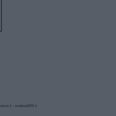
tizie.it
-
modena2000.it