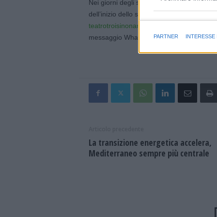
Nei giorni degli spettacoli di PROSA la bigl
dell’inizio dello spettacolo. È possibile ef
Finalità e caratter
teatrotroisinonantola@ater.emr.it
o al tele
messaggio WhatsApp al numero: 333 24
PARTNER
INTERESSE
Articolo precedente
La transizione energetica accelera,
Mediterraneo sempre più centrale