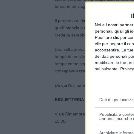
torna, in un viaggio che ripercorre tutta la 
I
Il percorso di ritorno verso i luoghi dell’i
Noi e i nostri partne
quell’infanzia e quell’adolescenza da cui 
personali, quali gli i
credeva sarebbe mai ritornato.
Puoi fare clic per con
clic per negare il co
Una volta arrivato a destinazione trova il 
acconsentire. Le tue
dei dati personali po
tempo di un ultimo saluto, di un’ultima ra
modificare le tue pr
tempo come segno e sigillo di ciò che è s
sul pulsante "Privacy
consapevolezza che il padre sarà sempre,
Da qui l’ultima eredità: con l’arrivo della mo
BIGLIETTERIA TEATRO MASSIMO TROI
Dati di geolocalizz
Viale Rimembranze 8, Nonantola (MO) – Ma
Pubblicità e conten
annunci, ricerche s
19.00.
Archiviare informa