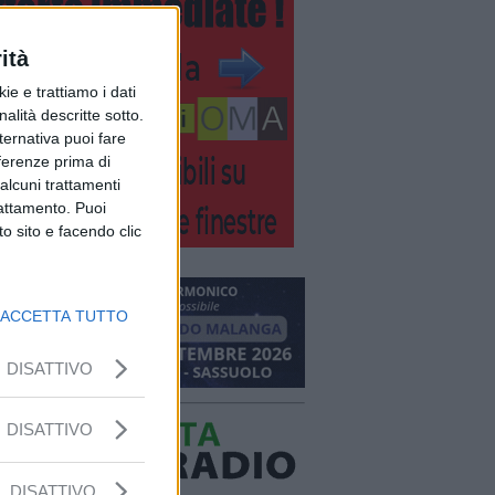
ità
ie e trattiamo i dati
nalità descritte sotto.
lternativa puoi fare
eferenze prima di
alcuni trattamenti
rattamento. Puoi
o sito e facendo clic
ACCETTA TUTTO
DISATTIVO
DISATTIVO
DISATTIVO