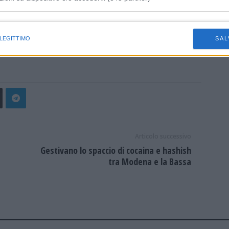
ietteria aprirà dalle 16.00 alle 19.00 e un’ora prima
fettuare prenotazioni tramite e-mail:
istiche speciali
fono: 059 896535 negli orari di apertura della biglietteria,
01798
 LEGITTIMO
SAL
Articolo successivo
Gestivano lo spaccio di cocaina e hashish
tra Modena e la Bassa