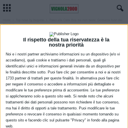
Home
Top news by Italpress
Poker alla Costa Rica ma non basta: Germania fuori dai
Mondiali
TOP NEWS BY ITALPRESS
Poker alla Costa Rica ma non basta:
Il rispetto della tua riservatezza è la
nostra priorità
Germania fuori dai Mondiali
Noi e i nostri partner archiviamo informazioni su un dispositivo (e/o vi
1 Dicembre 2022
accediamo), quali cookie e trattiamo i dati personali, quali gli
identificativi unici e informazioni generali inviate da un dispositivo per
le finalità descritte sotto. Puoi fare clic per consentire a noi e ai nostri
1733 partner di trattarli per queste finalità. In alternativa puoi fare clic
per negare il consenso o accedere a informazioni più dettagliate e
modificare le tue preferenze prima di acconsentire. Le tue preferenze
si applicheranno solo a questo sito web. Si rende noto che alcuni
trattamenti dei dati personali possono non richiedere il tuo consenso,
ma hai il diritto di opporti a tale trattamento. Puoi modificare le tue
preferenze o revocare il consenso in qualsiasi momento tornando su
questo sito e facendo clic sul pulsante "Privacy" in fondo alla pagina
web.