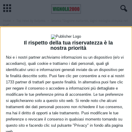
Home
Top news by Italpress
Serafica “Stagione esaltante, sogno medaglia olimpica nel
surf”
TOP NEWS BY ITALPRESS
Serafica “Stagione esaltante, sogno
Il rispetto della tua riservatezza è la
nostra priorità
medaglia olimpica nel surf”
Noi e i nostri partner archiviamo informazioni su un dispositivo (e/o vi
1 Dicembre 2022
accediamo), quali cookie e trattiamo i dati personali, quali gli
identificativi unici e informazioni generali inviate da un dispositivo per
le finalità descritte sotto. Puoi fare clic per consentire a noi e ai nostri
1733 partner di trattarli per queste finalità. In alternativa puoi fare clic
per negare il consenso o accedere a informazioni più dettagliate e
modificare le tue preferenze prima di acconsentire. Le tue preferenze
si applicheranno solo a questo sito web. Si rende noto che alcuni
trattamenti dei dati personali possono non richiedere il tuo consenso,
ma hai il diritto di opporti a tale trattamento. Puoi modificare le tue
preferenze o revocare il consenso in qualsiasi momento tornando su
questo sito e facendo clic sul pulsante "Privacy" in fondo alla pagina
web.