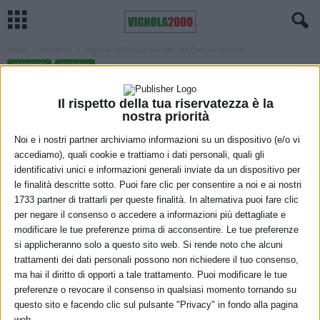
Home
Ambiente
Vignola nell’elenco europeo dei Comuni virtuosi
AMBIENTE
VIGNOLA
Vignola nell’elenco europeo dei Comuni
Il rispetto della tua riservatezza è la
virtuosi
nostra priorità
1 Dicembre 2022
Noi e i nostri partner archiviamo informazioni su un dispositivo (e/o vi
accediamo), quali cookie e trattiamo i dati personali, quali gli
identificativi unici e informazioni generali inviate da un dispositivo per
le finalità descritte sotto. Puoi fare clic per consentire a noi e ai nostri
1733 partner di trattarli per queste finalità. In alternativa puoi fare clic
per negare il consenso o accedere a informazioni più dettagliate e
modificare le tue preferenze prima di acconsentire. Le tue preferenze
si applicheranno solo a questo sito web. Si rende noto che alcuni
trattamenti dei dati personali possono non richiedere il tuo consenso,
Un marchio europeo che certifica l’eccellenza della Governance: è
ma hai il diritto di opporti a tale trattamento. Puoi modificare le tue
quanto può vantare il Comune di Vignola dopo aver percorso e
preferenze o revocare il consenso in qualsiasi momento tornando su
superato tutte le tappe previste dal programma EloGe (European
questo sito e facendo clic sul pulsante "Privacy" in fondo alla pagina
web.