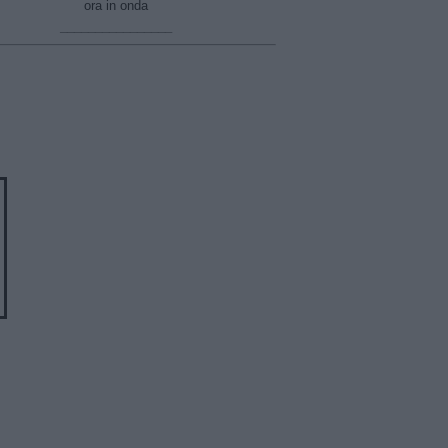
ora in onda
________________