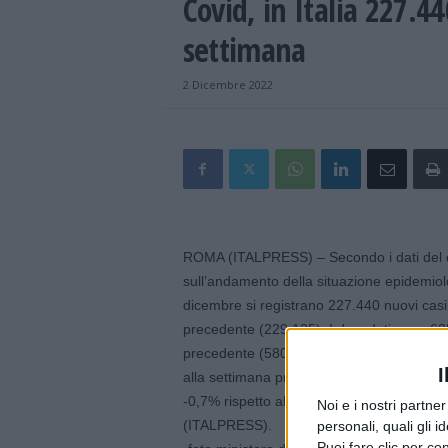
Covid, in Italia 227.44
settimana
2 Dicembre 2022
ROMA (ITALPRESS) – Secondo i dati del dat
sull’andamento della situazione epidemio
dicembre si registrano 227.440 nuovi casi 
precedente (229.135). I deceduti sono 635
precedente (580), mentre sono 1.324.969 i
I
alla settimana precedente (1.276.986). Il r
-0,7% rispetto alla settimana precedente 
Noi e i nostri partne
(ITALPRESS).
personali, quali gli i
Puoi fare clic per con