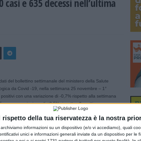
0 casi e 635 decessi nell’ultima
i del bollettino settimanale del ministero della Salute
logica da Covid -19, nella settimana 25 novembre – 1°
positivi con una variazione di -0,7% rispetto alla settimana
 con una variazione di +9,5% rispetto alla settimana
 tamponi effettuati, con una variazione di +3,8% rispetto
l rispetto della tua riservatezza è la nostra prior
asso di positività si attesta al 17,2% con una variazione di
(17,9%).
r archiviamo informazioni su un dispositivo (e/o vi accediamo), quali cook
dentificativi unici e informazioni generali inviate da un dispositivo per le fi
sentire a noi e ai nostri 1731 partner di trattarli per queste finalità. In a