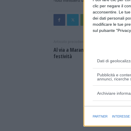
-foto ministero della Salute-
clic per negare il co
acconsentire. Le tue
dei dati personali po
modificare le tue pr
sul pulsante "Privacy
Articolo precedente
Al via a Maranello il programma dell
festività
Dati di geolocalizz
Pubblicità e conten
annunci, ricerche s
Archiviare informa
Finalità e caratter
PARTNER
INTERESSE