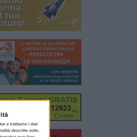
ità
ie e trattiamo i dati
nalità descritte sotto.
lternativa puoi fare