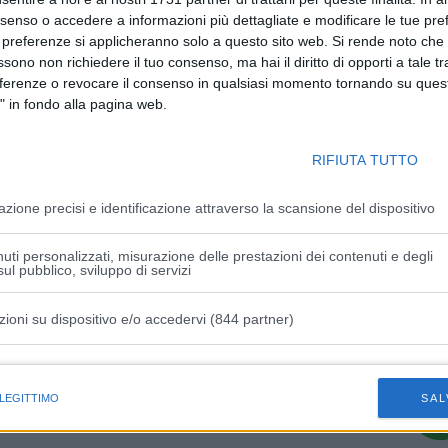
nsenso o accedere a informazioni più dettagliate e modificare le tue pr
 preferenze si applicheranno solo a questo sito web. Si rende noto che 
ssono non richiedere il tuo consenso, ma hai il diritto di opporti a tale t
eferenze o revocare il consenso in qualsiasi momento tornando su quest
" in fondo alla pagina web.
Articolo successivo
RIFIUTA TUTTO
e
“Io vengo dallo sport”, a Verona e
Milano i seminari per gli studenti
azione precisi e identificazione attraverso la scansione del dispositivo
uti personalizzati, misurazione delle prestazioni dei contenuti e degli
ul pubblico, sviluppo di servizi
zioni su dispositivo e/o accedervi (844 partner)
istiche speciali
 LEGITTIMO
SAL