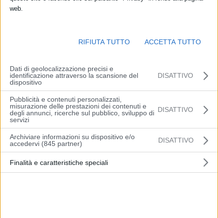
web.
RIFIUTA TUTTO
ACCETTA TUTTO
Dati di geolocalizzazione precisi e
identificazione attraverso la scansione del
DISATTIVO
dispositivo
MILANO (ITALPRESS) – Taglio del nastro per la nuova sede
Pubblicità e contenuti personalizzati,
misurazione delle prestazioni dei contenuti e
DISATTIVO
milanese dell’Italpress. L’inaugurazione si è tenuta alla presenza
degli annunci, ricerche sul pubblico, sviluppo di
servizi
del presidente della Regione Lombardia, Attilio Fontana, dei sindaci
di Milano e Palermo, Beppe Sala e Roberto Lagalla, del
Archiviare informazioni su dispositivo e/o
DISATTIVO
accedervi (845 partner)
sottosegretario all’editoria, Alberto Barachini, del vicepresidente
della Camera, Giorgio Mulè.
Finalità e caratteristiche speciali
Presenti anche i vertici lombardi e milanesi delle forze dell’ordine: il
generale Andrea Taurelli, comandante regionale dei Carabinieri; il
generale Iacopo Mannucci Benincasa, comandante provinciale
dell’Arma di Milano; il generale Francesco Mazzotta, comandante
provinciale della Guardia di Finanza; il maggiore Paolo Bombaci,