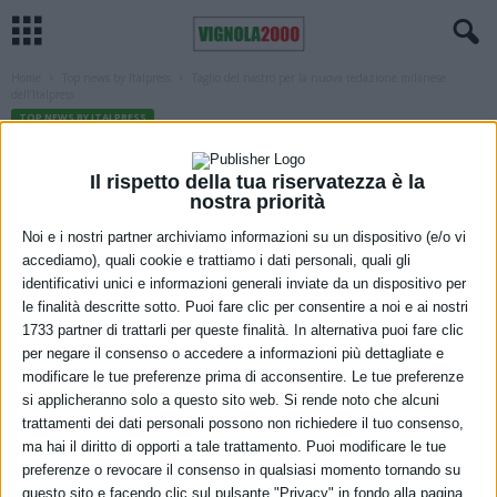
Home
Top news by Italpress
Taglio del nastro per la nuova redazione milanese
dell’Italpress
TOP NEWS BY ITALPRESS
Taglio del nastro per la nuova redazione
Il rispetto della tua riservatezza è la
milanese dell’Italpress
nostra priorità
2 Dicembre 2022
Noi e i nostri partner archiviamo informazioni su un dispositivo (e/o vi
accediamo), quali cookie e trattiamo i dati personali, quali gli
identificativi unici e informazioni generali inviate da un dispositivo per
le finalità descritte sotto. Puoi fare clic per consentire a noi e ai nostri
1733 partner di trattarli per queste finalità. In alternativa puoi fare clic
per negare il consenso o accedere a informazioni più dettagliate e
modificare le tue preferenze prima di acconsentire. Le tue preferenze
si applicheranno solo a questo sito web. Si rende noto che alcuni
trattamenti dei dati personali possono non richiedere il tuo consenso,
ma hai il diritto di opporti a tale trattamento. Puoi modificare le tue
preferenze o revocare il consenso in qualsiasi momento tornando su
questo sito e facendo clic sul pulsante "Privacy" in fondo alla pagina