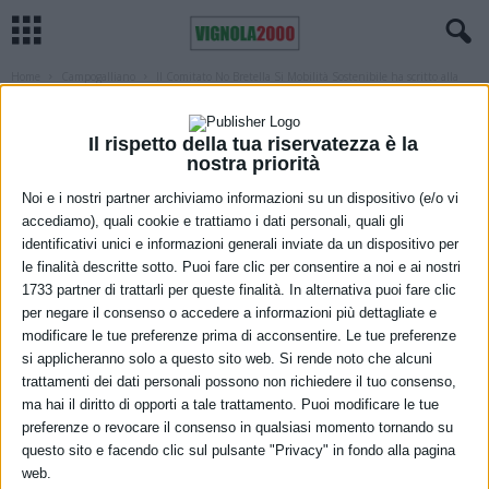
Home
Campogalliano
Il Comitato No Bretella Si Mobilità Sostenibile ha scritto alla
Presidente del...
CAMPOGALLIANO
MODENA
POLITICA
SASSUOLO
Il Comitato No Bretella Si Mobilità
Il rispetto della tua riservatezza è la
nostra priorità
Sostenibile ha scritto alla Presidente del
Noi e i nostri partner archiviamo informazioni su un dispositivo (e/o vi
Consiglio e ai Ministri Trasporti e
accediamo), quali cookie e trattiamo i dati personali, quali gli
identificativi unici e informazioni generali inviate da un dispositivo per
Ambiente
le finalità descritte sotto. Puoi fare clic per consentire a noi e ai nostri
1733 partner di trattarli per queste finalità. In alternativa puoi fare clic
3 Dicembre 2022
per negare il consenso o accedere a informazioni più dettagliate e
modificare le tue preferenze prima di acconsentire. Le tue preferenze
si applicheranno solo a questo sito web. Si rende noto che alcuni
trattamenti dei dati personali possono non richiedere il tuo consenso,
ma hai il diritto di opporti a tale trattamento. Puoi modificare le tue
preferenze o revocare il consenso in qualsiasi momento tornando su
questo sito e facendo clic sul pulsante "Privacy" in fondo alla pagina
web.