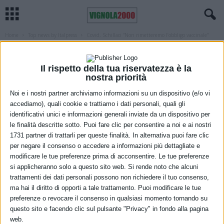
Home
Top news by Italpress
Covid, Schillaci “Non rimetteremo l’obbligo vaccinale”
TOP NEWS BY ITALPRESS
Covid, Schillaci “Non rimetteremo
Il rispetto della tua riservatezza è la
l’obbligo vaccinale”
nostra priorità
Noi e i nostri partner archiviamo informazioni su un dispositivo (e/o vi
5 Dicembre 2022
accediamo), quali cookie e trattiamo i dati personali, quali gli
identificativi unici e informazioni generali inviate da un dispositivo per
le finalità descritte sotto. Puoi fare clic per consentire a noi e ai nostri
1731 partner di trattarli per queste finalità. In alternativa puoi fare clic
per negare il consenso o accedere a informazioni più dettagliate e
modificare le tue preferenze prima di acconsentire. Le tue preferenze
si applicheranno solo a questo sito web. Si rende noto che alcuni
trattamenti dei dati personali possono non richiedere il tuo consenso,
ma hai il diritto di opporti a tale trattamento. Puoi modificare le tue
preferenze o revocare il consenso in qualsiasi momento tornando su
questo sito e facendo clic sul pulsante "Privacy" in fondo alla pagina
web.