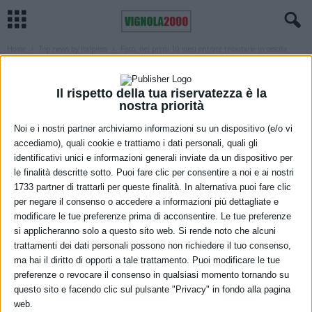
Home
Top news by Italpress
Fisco, nei primi 10 mesi entrate tributarie in cescita
TOP NEWS BY ITALPRESS
Fisco, nei primi 10 mesi entrate
Il rispetto della tua riservatezza è la
tributarie in cescita
nostra priorità
Noi e i nostri partner archiviamo informazioni su un dispositivo (e/o vi
5 Dicembre 2022
accediamo), quali cookie e trattiamo i dati personali, quali gli
identificativi unici e informazioni generali inviate da un dispositivo per
le finalità descritte sotto. Puoi fare clic per consentire a noi e ai nostri
1733 partner di trattarli per queste finalità. In alternativa puoi fare clic
per negare il consenso o accedere a informazioni più dettagliate e
modificare le tue preferenze prima di acconsentire. Le tue preferenze
si applicheranno solo a questo sito web. Si rende noto che alcuni
trattamenti dei dati personali possono non richiedere il tuo consenso,
ma hai il diritto di opporti a tale trattamento. Puoi modificare le tue
preferenze o revocare il consenso in qualsiasi momento tornando su
questo sito e facendo clic sul pulsante "Privacy" in fondo alla pagina
web.