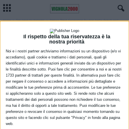
Home
Top news by Italpress
Meloni “Next Generation Eu non basta, fare di più”
TOP NEWS BY ITALPRESS
Meloni “Next Generation Eu non basta,
Il rispetto della tua riservatezza è la
nostra priorità
fare di più”
Noi e i nostri partner archiviamo informazioni su un dispositivo (e/o vi
5 Dicembre 2022
accediamo), quali cookie e trattiamo i dati personali, quali gli
identificativi unici e informazioni generali inviate da un dispositivo per
le finalità descritte sotto. Puoi fare clic per consentire a noi e ai nostri
1733 partner di trattarli per queste finalità. In alternativa puoi fare clic
per negare il consenso o accedere a informazioni più dettagliate e
modificare le tue preferenze prima di acconsentire. Le tue preferenze
si applicheranno solo a questo sito web. Si rende noto che alcuni
trattamenti dei dati personali possono non richiedere il tuo consenso,
ma hai il diritto di opporti a tale trattamento. Puoi modificare le tue
preferenze o revocare il consenso in qualsiasi momento tornando su
questo sito e facendo clic sul pulsante "Privacy" in fondo alla pagina
web.