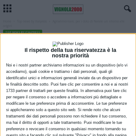
Home
Top news by Italpress
Agroalimentare, per i dolci di Natale un ritorno alle
origini
TOP NEWS BY ITALPRESS
Agroalimentare, per i dolci di Natale un
Il rispetto della tua riservatezza è la
ritorno alle origini
nostra priorità
6 Dicembre 2022
Noi e i nostri partner archiviamo informazioni su un dispositivo (e/o vi
accediamo), quali cookie e trattiamo i dati personali, quali gli
identificativi unici e informazioni generali inviate da un dispositivo per
le finalità descritte sotto. Puoi fare clic per consentire a noi e ai nostri
1733 partner di trattarli per queste finalità. In alternativa puoi fare clic
per negare il consenso o accedere a informazioni più dettagliate e
modificare le tue preferenze prima di acconsentire. Le tue preferenze
si applicheranno solo a questo sito web. Si rende noto che alcuni
trattamenti dei dati personali possono non richiedere il tuo consenso,
ma hai il diritto di opporti a tale trattamento. Puoi modificare le tue
preferenze o revocare il consenso in qualsiasi momento tornando su
questo sito e facendo clic sul pulsante "Privacy" in fondo alla pagina