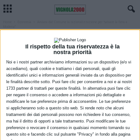
Home
Economia
Avviata dal Comune la razionalizzazione per “salvare la fiera a
Modena”
ECONOMIA
MODENA
Avviata dal Comune la razionalizzazione
Il rispetto della tua riservatezza è la
nostra priorità
per “salvare la fiera a Modena”
Noi e i nostri partner archiviamo informazioni su un dispositivo (e/o vi
7 Dicembre 2022
accediamo), quali cookie e trattiamo i dati personali, quali gli
identificativi unici e informazioni generali inviate da un dispositivo per
le finalità descritte sotto. Puoi fare clic per consentire a noi e ai nostri
1733 partner di trattarli per queste finalità. In alternativa puoi fare clic
per negare il consenso o accedere a informazioni più dettagliate e
modificare le tue preferenze prima di acconsentire. Le tue preferenze
si applicheranno solo a questo sito web. Si rende noto che alcuni
trattamenti dei dati personali possono non richiedere il tuo consenso,
ma hai il diritto di opporti a tale trattamento. Puoi modificare le tue
preferenze o revocare il consenso in qualsiasi momento tornando su
Costretti dalla normativa sulle partecipazioni societarie degli enti
questo sito e facendo clic sul pulsante "Privacy" in fondo alla pagina
locali a uscire da Modena Fiere srl, il Comune ha avviato il