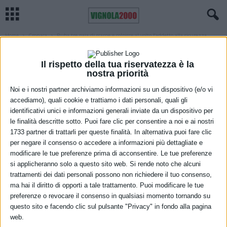
Home
Cronaca
Ruba tre paia di scarpe e colpisce al volto l’addetto alla sicurezza,...
CRONACA
IN EVIDENZA MODENA
MODENA
Ruba tre paia di scarpe e colpisce al
Il rispetto della tua riservatezza è la
nostra priorità
volto l’addetto alla sicurezza, arrestato
Noi e i nostri partner archiviamo informazioni su un dispositivo (e/o vi
a Modena
accediamo), quali cookie e trattiamo i dati personali, quali gli
identificativi unici e informazioni generali inviate da un dispositivo per
7 Dicembre 2022
le finalità descritte sotto. Puoi fare clic per consentire a noi e ai nostri
1733 partner di trattarli per queste finalità. In alternativa puoi fare clic
per negare il consenso o accedere a informazioni più dettagliate e
modificare le tue preferenze prima di acconsentire. Le tue preferenze
si applicheranno solo a questo sito web. Si rende noto che alcuni
trattamenti dei dati personali possono non richiedere il tuo consenso,
ma hai il diritto di opporti a tale trattamento. Puoi modificare le tue
preferenze o revocare il consenso in qualsiasi momento tornando su
questo sito e facendo clic sul pulsante "Privacy" in fondo alla pagina
web.
Nella mattina di sabato 3 dicembre personale della Squadra