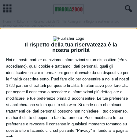
Home
Editoria
Case editrici dell’Emilia-Romagna, la Regione sostiene la loro
partecipazione alle fiere dell’editoria...
EDITORIA
REGIONE
Case editrici dell’Emilia-Romagna, la
Il rispetto della tua riservatezza è la
nostra priorità
Regione sostiene la loro partecipazione
Noi e i nostri partner archiviamo informazioni su un dispositivo (e/o vi
alle fiere dell’editoria in Italia e
accediamo), quali cookie e trattiamo i dati personali, quali gli
all’estero
identificativi unici e informazioni generali inviate da un dispositivo per
le finalità descritte sotto. Puoi fare clic per consentire a noi e ai nostri
1733 partner di trattarli per queste finalità. In alternativa puoi fare clic
8 Dicembre 2022
per negare il consenso o accedere a informazioni più dettagliate e
modificare le tue preferenze prima di acconsentire. Le tue preferenze
si applicheranno solo a questo sito web. Si rende noto che alcuni
trattamenti dei dati personali possono non richiedere il tuo consenso,
ma hai il diritto di opporti a tale trattamento. Puoi modificare le tue
preferenze o revocare il consenso in qualsiasi momento tornando su
questo sito e facendo clic sul pulsante "Privacy" in fondo alla pagina
web.