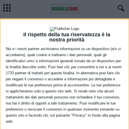
Home
Bassa modenese
Notte impegnativa per i Vigili del Fuoco modenesi
BASSA MODENESE
CRONACA
SAN FELICE SUL PANARO
SAVIGNANO SUL PANARO
VIGNOLA
Il rispetto della tua riservatezza è la
Notte impegnativa per i Vigili del Fuoco
nostra priorità
modenesi
Noi e i nostri partner archiviamo informazioni su un dispositivo (e/o vi
accediamo), quali cookie e trattiamo i dati personali, quali gli
8 Dicembre 2022
identificativi unici e informazioni generali inviate da un dispositivo per
le finalità descritte sotto. Puoi fare clic per consentire a noi e ai nostri
1733 partner di trattarli per queste finalità. In alternativa puoi fare clic
per negare il consenso o accedere a informazioni più dettagliate e
modificare le tue preferenze prima di acconsentire. Le tue preferenze
si applicheranno solo a questo sito web. Si rende noto che alcuni
trattamenti dei dati personali possono non richiedere il tuo consenso,
ma hai il diritto di opporti a tale trattamento. Puoi modificare le tue
preferenze o revocare il consenso in qualsiasi momento tornando su
Intorno alle 22:00 sono intervenuti con due squadre in via per San
questo sito e facendo clic sul pulsante "Privacy" in fondo alla pagina
Felice a San Felice sul Panaro, per l’incendio del tetto il legno di
web.
una abitazione. Il pronto intervento dei pompieri ha limitato la