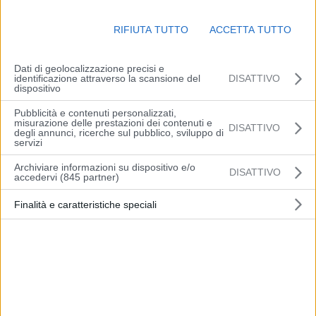
propagazione delle fiamme.
RIFIUTA TUTTO
ACCETTA TUTTO
Un’altra squadra dei vigili del fuoco è invece intervenuta verso le
Dati di geolocalizzazione precisi e
identificazione attraverso la scansione del
DISATTIVO
23:00 in via Claudia a Formica di Savignano dove, dopo uno
dispositivo
scontro tra due auto una di queste si è incendiata. Un ferito
nell’incidente assistito dal 118; nessuna persona coinvolta nel rogo
Pubblicità e contenuti personalizzati,
misurazione delle prestazioni dei contenuti e
DISATTIVO
dell’auto.
degli annunci, ricerche sul pubblico, sviluppo di
servizi
Archiviare informazioni su dispositivo e/o
DISATTIVO
accedervi (845 partner)
Finalità e caratteristiche speciali
Articolo precedente
Articolo successivo
Meloni, Conte “Chi ci accusa
Previsioni meteo Emilia
di fomentare odio fa
Romagna, venerdì 9
sciacallaggio”
dicembre 2022