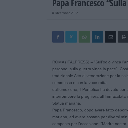
Papa Francesco “Sulla
8 Dicembre 2022
ROMA (ITALPRESS) – “Sull’odio vinca l’amor
perdono, sulla guerra vinca la pace”. Cos
tradizionale Atto di venerazione per la so
commosso e con la voce rotta
dall’emozione, il Pontefice ha dovuto per a
interrompere la preghiera all’Immacolata m
Statua mariana.
Papa Francesco, dopo avere fatto deporre 
mariana, ed avere sostato per diversi minu
composta per l’occasione: “Madre nostra Im