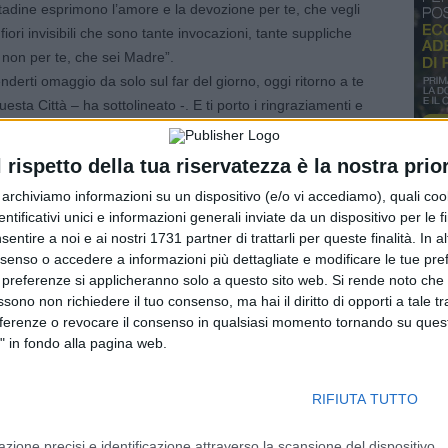
cittadine esprimono l’amore e la devozione per te, che vegli
fiori invisibili che sono tante invocazioni, tante suppliche
 non per te, che sei Madre”.
derti omaggio da solo sul far del giorno, oggi ritorno a te
esta Città – ha sottolineato -. E ti porto i ringraziamenti e
tani. Tu, dal Cielo in cui Dio ti ha accolta, vedi le cose della
colti le nostre invocazioni per presentarle al tuo Figlio, al
l rispetto della tua riservatezza è la nostra prior
r archiviamo informazioni su un dispositivo (e/o vi accediamo), quali cook
innumerevoli uomini e donne, non solo cristiani, che nutrono
dentificativi unici e informazioni generali inviate da un dispositivo per le fi
ua bellezza tutta grazia e umiltà: perchè in mezzo a tante
sentire a noi e ai nostri 1731 partner di trattarli per queste finalità. In a
 consolazione – ha aggiunto Papa Francesco -. Ti porto i
nsenso o accedere a informazioni più dettagliate e modificare le tue pr
nome davanti a una tua immagine, in braccio alle mamme e
 preferenze si applicheranno solo a questo sito web. Si rende noto che 
e hanno anche una Mamma in Cielo. E quando, nella vita,
ssono non richiedere il tuo consenso, ma hai il diritto di opporti a tale t
lle lacrime, com’è importante averti conosciuta, avere avuto
eferenze o revocare il consenso in qualsiasi momento tornando su quest
" in fondo alla pagina web.
tudine degli anziani e dei vecchi: un grazie che fa tutt’uno
ie e dolori, di traguardi che loro sanno bene di aver raggiunto
 tua. Ti porto le preoccupazioni delle famiglie, dei padri e
RIFIUTA TUTTO
uadrare i bilanci di casa, e affrontano giorno per giorno
n particolare ti affido le giovani coppie, perchè guardando a
azione precisi e identificazione attraverso la scansione del dispositivo