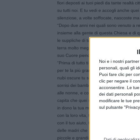
fiori deposti ai tuoi piedi da tante realtà 
su tutti noi. E tu vedi e accogli anche quei 
silenziose, a volte soffocate, nascoste ma
“Dopo due anni nei quali sono venuto a ren
insieme alla gente di questa Chiesa e di qu
le suppliche di tutti i tuoi figli, vicini e lon
terra molto meglio di noi; ma come Madre as
I
suo Cuore pieno di misericordia”.
Noi e i nostri partne
“Prima di tutto ti porto l’amore filiale di 
personali, quali gli i
per te la più grande riconoscenza per la t
Puoi fare clic per con
nubi oscure tu sei segno di speranza e di
clic per negare il co
sorrisi dei bambini, che imparano il tuo 
acconsentire. Le tue
alle nonne, e cominciano a conoscere ch
dei dati personali po
capita che quei sorrisi lasciano il posto a
modificare le tue pr
sul pulsante "Privacy
in dono la tua maternità!. Ti porto la grati
con la loro vita, tessuto di ricordi, di gio
con il tuo aiuto, tenendo la loro mano nella
delle madri che spesso fanno fatica a far q
piccole e grandi sfide per andare avanti. I
Dati di geolocalizz