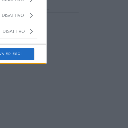
ora in onda
________________
DISATTIVO
DISATTIVO
VA ED ESCI