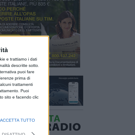
ità
ie e trattiamo i dati
nalità descritte sotto.
lternativa puoi fare
eferenze prima di
alcuni trattamenti
rattamento. Puoi
o sito e facendo clic
ACCETTA TUTTO
DISATTIVO