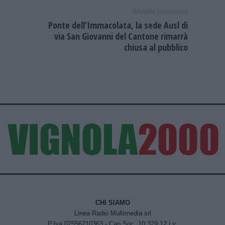
Articolo successivo
Ponte dell’Immacolata, la sede Ausl di
via San Giovanni del Cantone rimarrà
chiusa al pubblico
CHI SIAMO
Linea Radio Multimedia srl
P.Iva 02556210363 - Cap.Soc. 10.329,12 i.v.